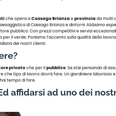
sti
che opera a
Cassago Brianza
e
provincia
da molti 
 paesaggistica di Cassago Brianza e dintorni. Abbiamo esper
tore pubblico. Con prezzi competitivi e servizi eccezional
enza per il verde. Poniamo l’accento sulla qualità della lavor
iana dei nostri clienti.
iere?
tore privato
che per il
pubblico
. Se stai pensando di a
 che tipo di lavoro dovrà fare. Un giardiniere laborioso e 
 hai tempo di fare.
d affidarsi ad uno dei nostr