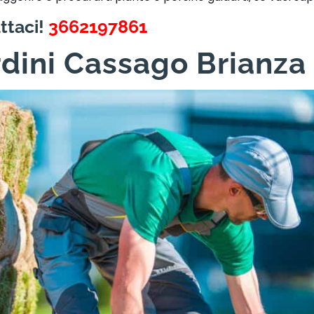
ttaci!
3662197861
rdini Cassago Brianza