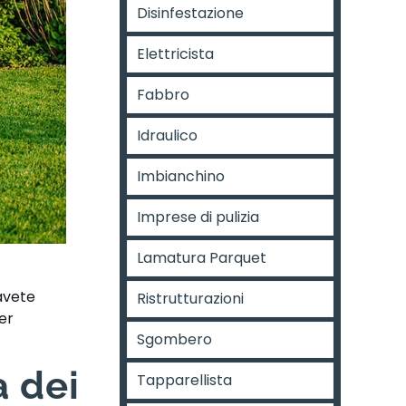
Disinfestazione
Elettricista
Fabbro
Idraulico
Imbianchino
Imprese di pulizia
Lamatura Parquet
avete
Ristrutturazioni
er
Sgombero
a dei
Tapparellista