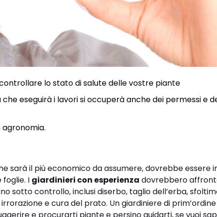
controllare lo stato di salute delle vostre piante
a che eseguirà i lavori si occuperà anche dei permessi e d
 in agronomia.
che sarà il più economico da assumere, dovrebbe essere i
 foglie. I
giardinieri con esperienza
dovrebbero affron
 sotto controllo, inclusi diserbo, taglio dell’erba, sfolti
rrorazione e cura del prato. Un giardiniere di prim’ordine
suggerire e procurarti piante e persino guidarti, se vuoi sap