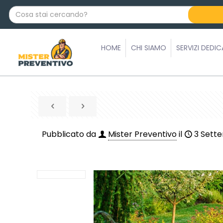
C
o
s
a
HOME
CHI SIAMO
SERVIZI DEDIC
s
t
a
i
c
e
r
Pubblicato da
Mister Preventivo
il
3 Sett
c
a
n
d
o
?