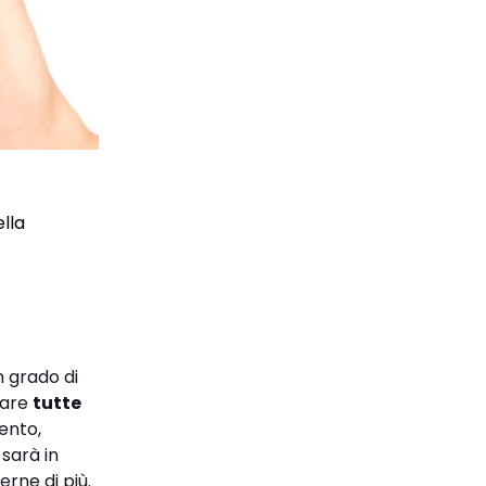
ella
n grado di
tare
tutte
mento,
 sarà in
erne di più.