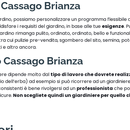
 Cassago Brianza
iardino, possiamo personalizzare un programma flessibile d
disfare i requisiti del giardino, in base alle tue
esigenze
. P
giardino rimanga pulito, ordinato, ordinato, bello e funzion
o, tra cui pulizie pre-vendita, sgombero del sito, semina, pot
ti e altro ancora.
 Cassago Brianza
iere dipende molto dal
tipo di lavoro che dovrete reali
lio dell’erba) ad esempio si può ricorrere ad un giardinie
 consistenti è bene rivolgersi ad un
professionista
che po
icure.
Non scegliete quindi un giardiniere per quello 
eri