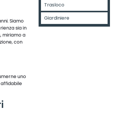
Trasloco
Giardiniere
anni. Siamo
ienza sia in
i, miriamo a
azione, con
ssumerne uno
affidabile
i