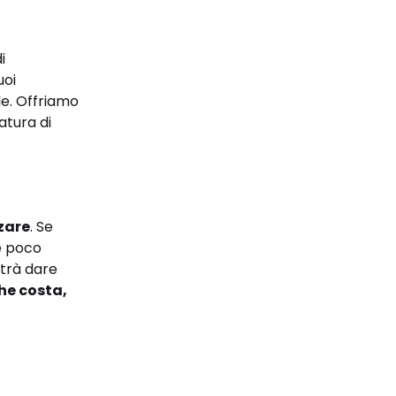
i
uoi
ale. Offriamo
atura di
zzare
. Se
re poco
trà dare
che costa,