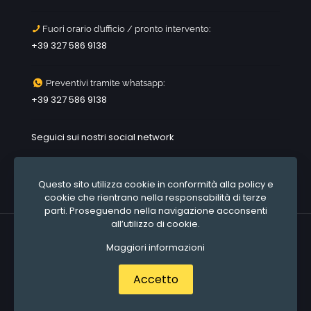
Fuori orario d’ufficio / pronto intervento:
+39 327 586 9138
Preventivi tramite whatsapp:
+39 327 586 9138
Seguici sui nostri social network
Questo sito utilizza cookie in conformità alla policy e
cookie che rientrano nella responsabilità di terze
parti. Proseguendo nella navigazione acconsenti
all’utilizzo di cookie.
© 2020 All rights reserved
misterpreventivo.it
Sito e
Maggiori informazioni
posizionamento realizzato dall'Agenzia web Milano
Web Revolution Milano.
Accetto
Privacy e cookie policy
|
Mappa del sito