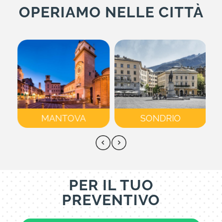
OPERIAMO NELLE CITTÀ
OVA
SONDRIO
CREMONA
PER IL TUO
PREVENTIVO