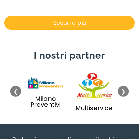
Scopri di più
I nostri partner
❮
❯
Milano
Preventivi
enti e
Sgo
Multiservice
milano
Appa