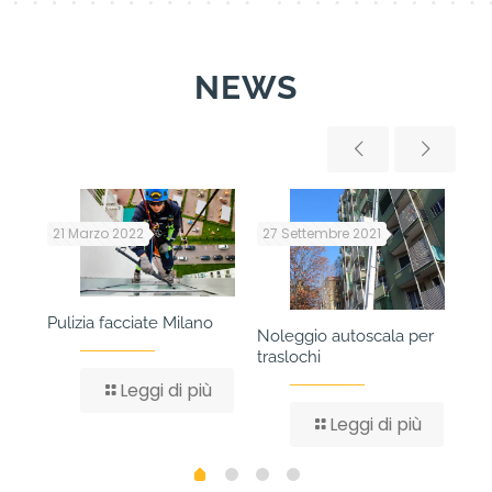
NEWS
21 Marzo 2022
27 Settembre 2021
27
Pulizia facciate Milano
Com
ti
Noleggio autoscala per
per
traslochi
Leggi di più
ù
Leggi di più