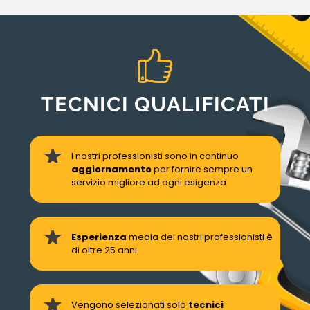
TECNICI QUALIFICATI
I nostri professionisti sono in continuo
aggiornamento
per fornire sempre un
servizio migliore ad ogni esigenza
Esperienza
media dei nostri professionisti è
di oltre 25 anni
Vengono selezionati solo
tecnici