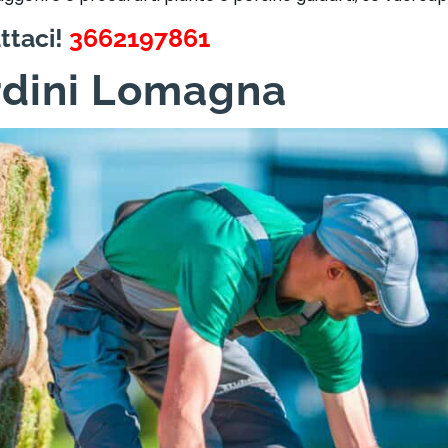
ttaci!
3662197861
rdini Lomagna