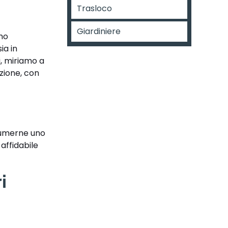
Trasloco
Giardiniere
amo
ia in
i, miriamo a
azione, con
ssumerne uno
affidabile
i