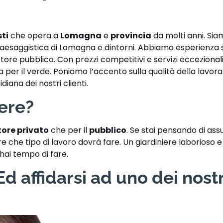
sti
che opera a
Lomagna
e
provincia
da molti anni. Si
 paesaggistica di Lomagna e dintorni. Abbiamo esperienza s
tore pubblico. Con prezzi competitivi e servizi eccezional
enza per il verde. Poniamo l’accento sulla qualità della lavor
iana dei nostri clienti.
iere?
tore privato
che per il
pubblico
. Se stai pensando di a
 che tipo di lavoro dovrà fare. Un giardiniere laborioso e 
 hai tempo di fare.
d affidarsi ad uno dei nostr