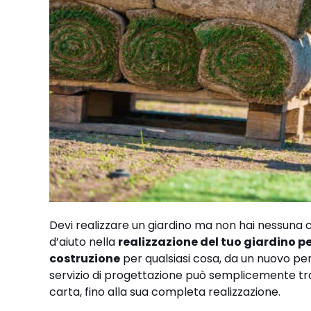
Devi realizzare un giardino ma non hai nessuna c
d’aiuto nella
realizzazione del tuo giardino p
costruzione
per qualsiasi cosa, da un nuovo per
servizio di progettazione può semplicemente tra
carta, fino alla sua completa realizzazione.