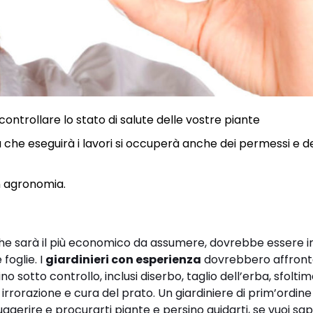
controllare lo stato di salute delle vostre piante
a che eseguirà i lavori si occuperà anche dei permessi e d
 in agronomia.
che sarà il più economico da assumere, dovrebbe essere i
 foglie. I
giardinieri con esperienza
dovrebbero affron
 sotto controllo, inclusi diserbo, taglio dell’erba, sfolti
rrorazione e cura del prato. Un giardiniere di prim’ordine
suggerire e procurarti piante e persino guidarti, se vuoi sap