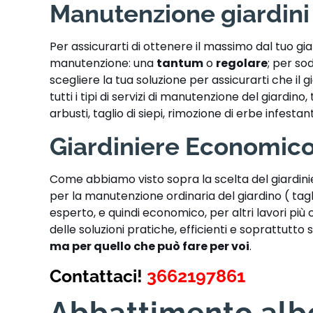
Manutenzione giardin
Per assicurarti di ottenere il massimo dal tuo g
manutenzione: una
tantum
o
regolare
; per sod
scegliere la tua soluzione per assicurarti che il 
tutti i tipi di servizi di manutenzione del giardin
arbusti, taglio di siepi, rimozione di erbe infestan
Giardiniere Economic
Come abbiamo visto sopra la scelta del giardin
per la manutenzione ordinaria del giardino ( tag
esperto, e quindi economico, per altri lavori più
delle soluzioni pratiche, efficienti e soprattutto s
ma per quello che può fare per voi
.
Contattaci!
3662197861
Abbattimento alb