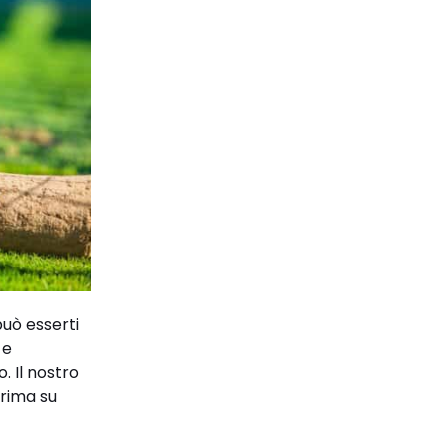
può esserti
e
. Il nostro
prima su