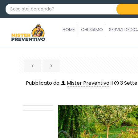
C
o
s
a
HOME
CHI SIAMO
SERVIZI DEDIC
s
t
a
i
c
e
r
Pubblicato da
Mister Preventivo
il
3 Sett
c
a
n
d
o
?