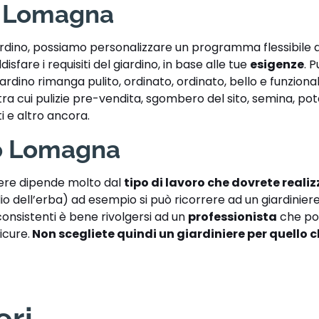
i Lomagna
iardino, possiamo personalizzare un programma flessibile d
disfare i requisiti del giardino, in base alle tue
esigenze
. P
giardino rimanga pulito, ordinato, ordinato, bello e funzion
o, tra cui pulizie pre-vendita, sgombero del sito, semina, pot
ti e altro ancora.
o Lomagna
iere dipende molto dal
tipo di lavoro che dovrete reali
lio dell’erba) ad esempio si può ricorrere ad un giardinie
 consistenti è bene rivolgersi ad un
professionista
che po
icure.
Non scegliete quindi un giardiniere per quello 
eri