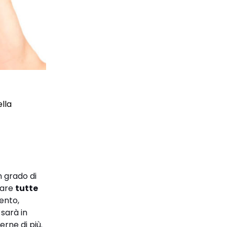
ella
n grado di
tare
tutte
mento,
 sarà in
erne di più.