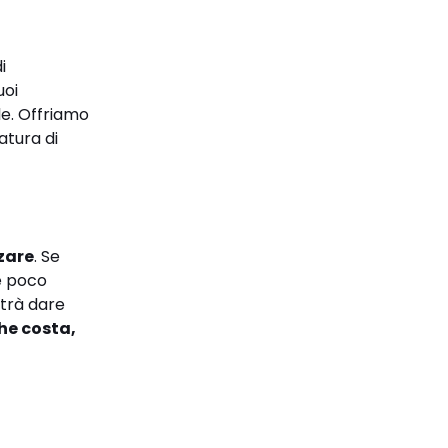
i
uoi
ale. Offriamo
atura di
zzare
. Se
re poco
trà dare
che costa,