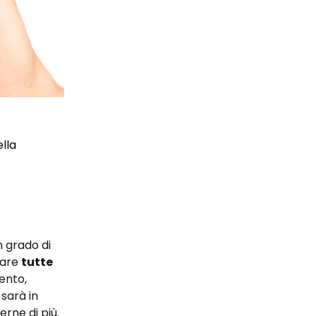
ella
n grado di
tare
tutte
mento,
 sarà in
erne di più.