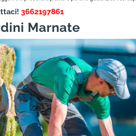
ttaci!
3662197861
rdini Marnate