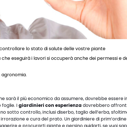
controllare lo stato di salute delle vostre piante
a che eseguirà i lavori si occuperà anche dei permessi e d
 in agronomia.
che sarà il più economico da assumere, dovrebbe essere i
 foglie. I
giardinieri con esperienza
dovrebbero affron
 sotto controllo, inclusi diserbo, taglio dell’erba, sfolti
rrorazione e cura del prato. Un giardiniere di prim’ordine
suggerire e procurarti piante e persino guidarti, se vuoi sap