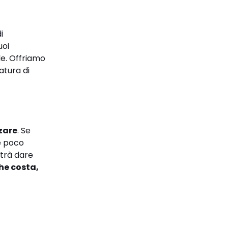
i
uoi
ale. Offriamo
atura di
zzare
. Se
re poco
trà dare
che costa,