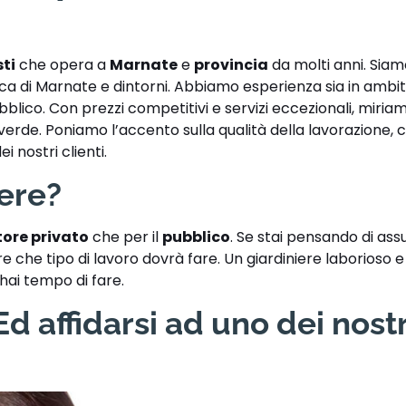
sti
che opera a
Marnate
e
provincia
da molti anni. Sia
tica di Marnate e dintorni. Abbiamo esperienza sia in ambi
bblico. Con prezzi competitivi e servizi eccezionali, miria
 il verde. Poniamo l’accento sulla qualità della lavorazione,
i nostri clienti.
iere?
tore privato
che per il
pubblico
. Se stai pensando di a
 che tipo di lavoro dovrà fare. Un giardiniere laborioso e 
 hai tempo di fare.
d affidarsi ad uno dei nostr