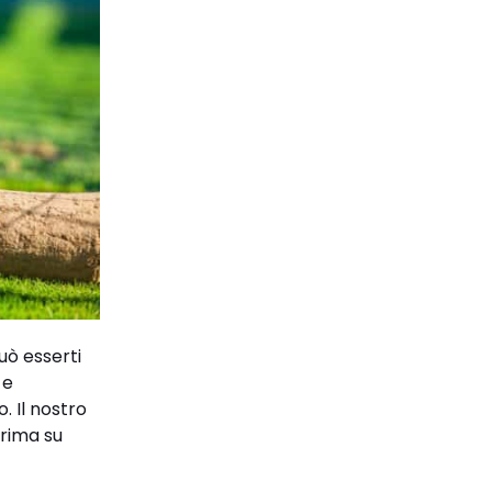
uò esserti
e
. Il nostro
prima su