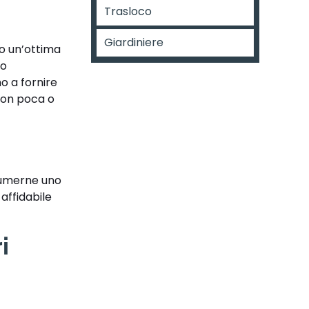
Trasloco
Giardiniere
mo un’ottima
to
mo a fornire
 con poca o
ssumerne uno
affidabile
i