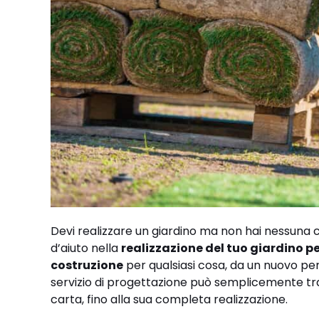
Devi realizzare un giardino ma non hai nessuna c
d’aiuto nella
realizzazione del tuo giardino p
costruzione
per qualsiasi cosa, da un nuovo per
servizio di progettazione può semplicemente tra
carta, fino alla sua completa realizzazione.