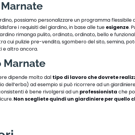
 Marnate
iardino, possiamo personalizzare un programma flessibile d
disfare i requisiti del giardino, in base alle tue
esigenze
. P
giardino rimanga pulito, ordinato, ordinato, bello e funzion
o, tra cui pulizie pre-vendita, sgombero del sito, semina, pot
ti e altro ancora.
o Marnate
iere dipende molto dal
tipo di lavoro che dovrete reali
lio dell’erba) ad esempio si può ricorrere ad un giardinie
 consistenti è bene rivolgersi ad un
professionista
che po
icure.
Non scegliete quindi un giardiniere per quello 
eri