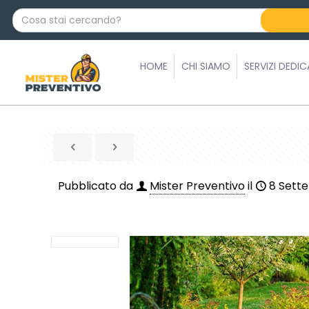
C
o
s
a
HOME
CHI SIAMO
SERVIZI DEDIC
s
t
a
i
c
e
r
Pubblicato da
Mister Preventivo
il
8 Sett
c
a
n
d
o
?