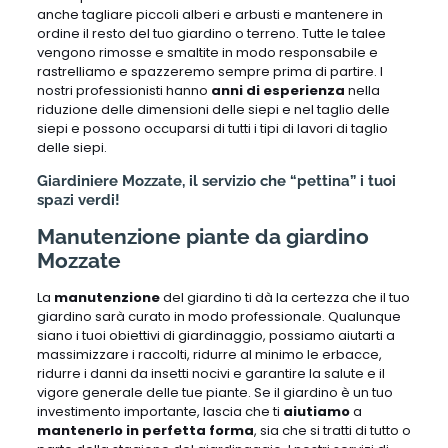
anche tagliare piccoli alberi e arbusti e mantenere in
ordine il resto del tuo giardino o terreno. Tutte le talee
vengono rimosse e smaltite in modo responsabile e
rastrelliamo e spazzeremo sempre prima di partire. I
nostri professionisti hanno
anni di esperienza
nella
riduzione delle dimensioni delle siepi e nel taglio delle
siepi e possono occuparsi di tutti i tipi di lavori di taglio
delle siepi.
Giardiniere Mozzate, il servizio che “pettina” i tuoi
spazi verdi!
Manutenzione piante da giardino
Mozzate
La
manutenzione
del giardino ti dà la certezza che il tuo
giardino sarà curato in modo professionale. Qualunque
siano i tuoi obiettivi di giardinaggio, possiamo aiutarti a
massimizzare i raccolti, ridurre al minimo le erbacce,
ridurre i danni da insetti nocivi e garantire la salute e il
vigore generale delle tue piante. Se il giardino è un tuo
investimento importante, lascia che ti
aiutiamo
a
mantenerlo in perfetta forma
, sia che si tratti di tutto o