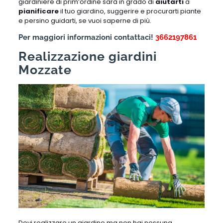
giardiniere di prim’ordine sarà in grado di
aiutarti
a
pianificare
il tuo giardino, suggerire e procurarti piante
e persino guidarti, se vuoi saperne di più.
Per maggiori informazioni contattaci!
3662197861
Realizzazione giardini
Mozzate
Devi realizzare un giardino ma non hai nessuna