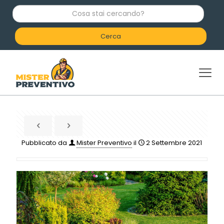
C
o
s
a
s
t
a
i
c
e
r
c
a
n
d
Pubblicato da
Mister Preventivo
il
2 Settembre 2021
o
?