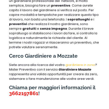
un giardiniere professionale del network, è molto
semplice, bisogna fare un
preventivo
. Come avrete
capito il lavoro del giardiniere si verifica sul posto. Per
capire modalità e tempistiche per realizzare questo tipo
di lavoro, non basta una telefonata. I
sopralluoghi
e i
preventivi
che realizza il nostro giardiniere, sono
sempre
gratuiti
e
senza impegno
. Durante il breve
sopralluogo si stabiliscono i lavori da fare, si controlla la
logistica e naturalmente le richieste del cliente. Al
termine i nostri ragazzi vi rilasceranno un preventivo, che
potrete valutare serenamente.
Cerco Giardiniere a Mozzate
Siete ancora alla ricerca del vostro
giardiniere in zona
?
Mister Preventivo con il servizio
Giardiniere Mozzate
rappresenta una valida opportunità per creare da zero,
sistemare o fare manutenzione alle vostre aree verdi.
Chiama per maggiori informazioni il
3662197861
!