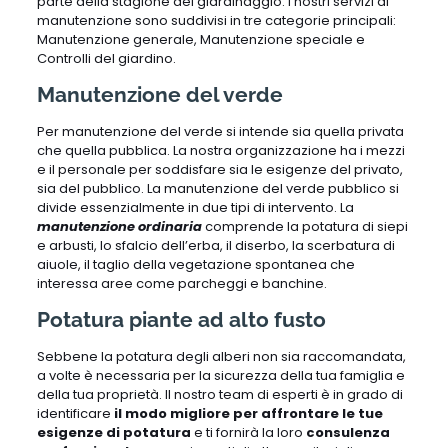
parte della stagione del giardinaggio. I nostri servizi di
manutenzione sono suddivisi in tre categorie principali:
Manutenzione generale, Manutenzione speciale e
Controlli del giardino.
Manutenzione del verde
Per manutenzione del verde si intende sia quella privata
che quella pubblica. La nostra organizzazione ha i mezzi
e il personale per soddisfare sia le esigenze del privato,
sia del pubblico. La manutenzione del verde pubblico si
divide essenzialmente in due tipi di intervento. La
manutenzione ordinaria
comprende la potatura di siepi
e arbusti, lo sfalcio dell’erba, il diserbo, la scerbatura di
aiuole, il taglio della vegetazione spontanea che
interessa aree come parcheggi e banchine.
Potatura piante ad alto fusto
Sebbene la potatura degli alberi non sia raccomandata,
a volte è necessaria per la sicurezza della tua famiglia e
della tua proprietà. Il nostro team di esperti è in grado di
identificare
il modo migliore per affrontare le tue
esigenze di potatura
e ti fornirà la loro
consulenza