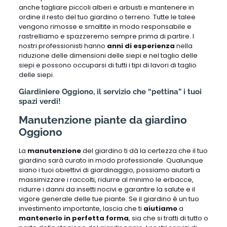
anche tagliare piccoli alberi e arbusti e mantenere in
ordine il resto del tuo giardino o terreno. Tutte le talee
vengono rimosse e smaltite in modo responsabile e
rastrelliamo e spazzeremo sempre prima di partire. I
nostri professionisti hanno
anni di esperienza
nella
riduzione delle dimensioni delle siepi e nel taglio delle
siepi e possono occuparsi di tutti i tipi di lavori di taglio
delle siepi.
Giardiniere Oggiono, il servizio che “pettina” i tuoi
spazi verdi!
Manutenzione piante da giardino
Oggiono
La
manutenzione
del giardino ti dà la certezza che il tuo
giardino sarà curato in modo professionale. Qualunque
siano i tuoi obiettivi di giardinaggio, possiamo aiutarti a
massimizzare i raccolti, ridurre al minimo le erbacce,
ridurre i danni da insetti nocivi e garantire la salute e il
vigore generale delle tue piante. Se il giardino è un tuo
investimento importante, lascia che ti
aiutiamo
a
mantenerlo in perfetta forma
, sia che si tratti di tutto o