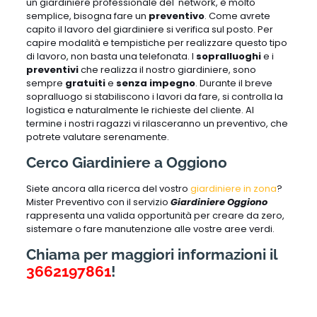
un giardiniere professionale del network, è molto
semplice, bisogna fare un
preventivo
. Come avrete
capito il lavoro del giardiniere si verifica sul posto. Per
capire modalità e tempistiche per realizzare questo tipo
di lavoro, non basta una telefonata. I
sopralluoghi
e i
preventivi
che realizza il nostro giardiniere, sono
sempre
gratuiti
e
senza impegno
. Durante il breve
sopralluogo si stabiliscono i lavori da fare, si controlla la
logistica e naturalmente le richieste del cliente. Al
termine i nostri ragazzi vi rilasceranno un preventivo, che
potrete valutare serenamente.
Cerco Giardiniere a Oggiono
Siete ancora alla ricerca del vostro
giardiniere in zona
?
Mister Preventivo con il servizio
Giardiniere Oggiono
rappresenta una valida opportunità per creare da zero,
sistemare o fare manutenzione alle vostre aree verdi.
Chiama per maggiori informazioni il
3662197861
!