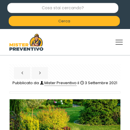
C
o
s
a
s
t
a
i
c
e
r
c
a
n
d
Pubblicato da
Mister Preventivo
il
3 Settembre 2021
o
?