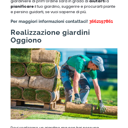
giardiniere di prim’ordine sarà in grado di
aiutarti
a
pianificare
il tuo giardino, suggerire e procurarti piante
e persino guidarti, se vuoi saperne di più.
Per maggiori informazioni contattaci!
3662197861
Realizzazione giardini
Oggiono
Devi realizzare un giardino ma non hai nessuna