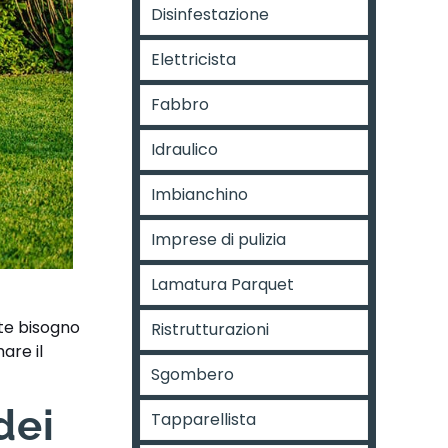
Disinfestazione
Elettricista
Fabbro
Idraulico
Imbianchino
Imprese di pulizia
Lamatura Parquet
te bisogno
Ristrutturazioni
are il
Sgombero
dei
Tapparellista