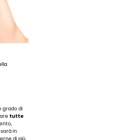
ella
n grado di
tare
tutte
mento,
 sarà in
erne di più.