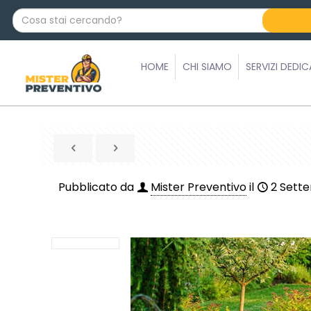
C
o
s
a
HOME
CHI SIAMO
SERVIZI DEDIC
s
t
a
i
c
e
r
Pubblicato da
Mister Preventivo
il
2 Sett
c
a
n
d
o
?