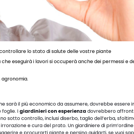
controllare lo stato di salute delle vostre piante
a che eseguirà i lavori si occuperà anche dei permessi e d
 in agronomia.
che sarà il più economico da assumere, dovrebbe essere i
 foglie. I
giardinieri con esperienza
dovrebbero affron
 sotto controllo, inclusi diserbo, taglio dell’erba, sfolti
rrorazione e cura del prato. Un giardiniere di prim’ordine
suggerire e procurarti piante e persino guidarti, se vuoi sap