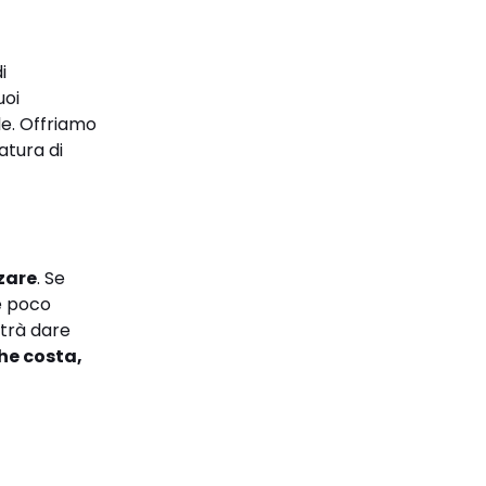
i
uoi
ale. Offriamo
atura di
zzare
. Se
re poco
trà dare
che costa,