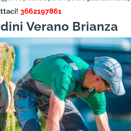
ttaci!
3662197861
rdini Verano Brianza