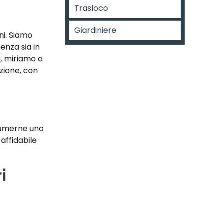
Trasloco
Giardiniere
ni. Siamo
enza sia in
i, miriamo a
azione, con
ssumerne uno
affidabile
i