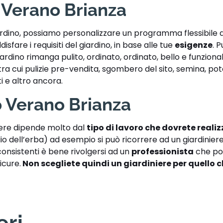
 Verano Brianza
iardino, possiamo personalizzare un programma flessibile d
disfare i requisiti del giardino, in base alle tue
esigenze
. P
giardino rimanga pulito, ordinato, ordinato, bello e funzion
o, tra cui pulizie pre-vendita, sgombero del sito, semina, pot
ti e altro ancora.
 Verano Brianza
iere dipende molto dal
tipo di lavoro che dovrete reali
lio dell’erba) ad esempio si può ricorrere ad un giardinie
 consistenti è bene rivolgersi ad un
professionista
che po
icure.
Non scegliete quindi un giardiniere per quello 
eri