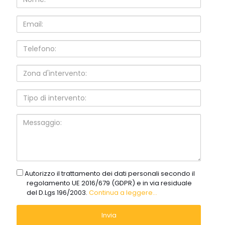
Email:
Telefono:
Zona
d'intervento:
Tipo
di
intervento:
Messaggio:
gdpr
Autorizzo il trattamento dei dati personali secondo il
regolamento UE 2016/679 (GDPR) e in via residuale
del D.Lgs 196/2003.
Continua a leggere...