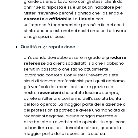
grande azienda. Lavorano con gli stessi clienti da
anni? Se la risposta è sì, è un buon indicatore per
Mister Preventivo perché significa che l’azienda è
coerente
e
affidabile
. La
fiducia
con
un’impresa è fondamentale perché in fin dei conti
si introducono estranei nei nostri ambienti di lavoro
o negli spazi di casa.
Qualità n. 4: reputazione
Un’azienda dovrebbe essere in grado di
produrre
referenze
da clienti soddisfatti, sia che li abbiano
serviti in passato o che stiano attualmente
lavorando con loro. Con Mister Preventivo siete
sicuri di ricevere professionisti per i quali abbiamo
già verificato le recensioni. Inoltre grazie alle
nostre
recensioni
che potete lasciare sempre,
avrete un’ulteriore conferma dell’assoluta bontà
del loro operato. La maggior parte delle aziende o
dei professionisti potrebbe avere una manciata di
recensioni negative, alcune magari meritate e
altre basate su diverbi molto opinabili. In ogni caso
la bandiera rossa si dovrebbe alzare, quando la
maggior parte delle recensioni è scarsa.