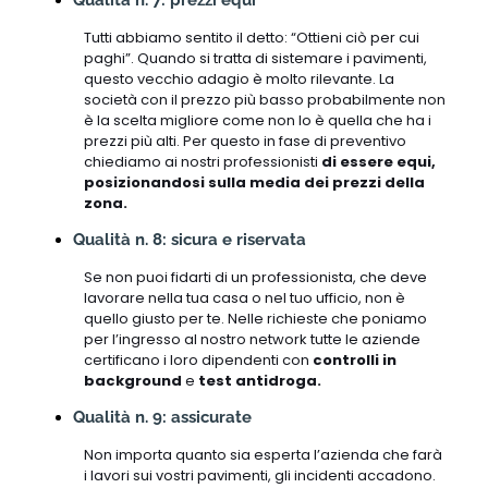
Tutti abbiamo sentito il detto: “Ottieni ciò per cui
paghi”. Quando si tratta di sistemare i pavimenti,
questo vecchio adagio è molto rilevante. La
società con il prezzo più basso probabilmente non
è la scelta migliore come non lo è quella che ha i
prezzi più alti. Per questo in fase di preventivo
chiediamo ai nostri professionisti
di essere equi,
posizionandosi sulla media dei prezzi della
zona.
Qualità n. 8: sicura e riservata
Se non puoi fidarti di un professionista, che deve
lavorare nella tua casa o nel tuo ufficio, non è
quello giusto per te. Nelle richieste che poniamo
per l’ingresso al nostro network tutte le aziende
certificano i loro dipendenti con
controlli in
background
e
test antidroga.
Qualità n. 9: assicurate
Non importa quanto sia esperta l’azienda che farà
i lavori sui vostri pavimenti, gli incidenti accadono.