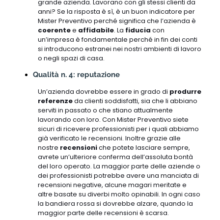
grande azienda. Lavorano con gli stessi clienti da
anni? Se la risposta è sì, è un buon indicatore per
Mister Preventivo perché significa che l’azienda è
coerente
e
affidabile
. La
fiducia
con
un’impresa è fondamentale perché in fin dei conti
si introducono estranei nei nostri ambienti di lavoro
o negli spazi di casa.
Qualità n. 4: reputazione
Un’azienda dovrebbe essere in grado di
produrre
referenze
da clienti soddisfatti, sia che li abbiano
serviti in passato o che stiano attualmente
lavorando con loro. Con Mister Preventivo siete
sicuri di ricevere professionisti per i quali abbiamo
già verificato le recensioni. Inoltre grazie alle
nostre
recensioni
che potete lasciare sempre,
avrete un’ulteriore conferma dell’assoluta bontà
del loro operato. La maggior parte delle aziende o
dei professionisti potrebbe avere una manciata di
recensioni negative, alcune magari meritate e
altre basate su diverbi molto opinabili. In ogni caso
la bandiera rossa si dovrebbe alzare, quando la
maggior parte delle recensioni è scarsa.