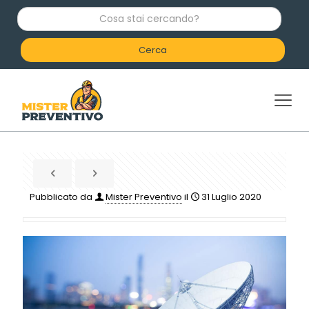
C
o
s
a
s
t
a
i
c
e
r
c
a
n
d
Pubblicato da
Mister Preventivo
il
31 Luglio 2020
o
?