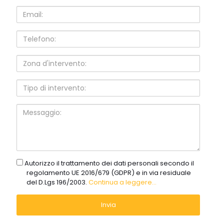
Email:
Telefono:
Zona
d'intervento:
Tipo
di
intervento:
Messaggio:
gdpr
Autorizzo il trattamento dei dati personali secondo il
regolamento UE 2016/679 (GDPR) e in via residuale
del D.Lgs 196/2003.
Continua a leggere...