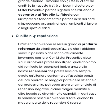
grande azienda. Lavorano con gli stessi clienti da
anni? Se la risposta è sì, è un buon indicatore per
Mister Preventivo perché significa che l’azienda è
coerente
e
affidabile
. La
fiducia
con
un’impresa è fondamentale perché in fin dei conti
si introducono estranei nei nostri ambienti di lavoro
o negli spazi di casa.
Qualità n. 4: reputazione
Un’azienda dovrebbe essere in grado di
produrre
referenze
da clienti soddisfatti, sia che li abbiano
serviti in passato o che stiano attualmente
lavorando con loro. Con Mister Preventivo siete
sicuri di ricevere professionisti per i quali abbiamo
già verificato le recensioni. Inoltre grazie alle
nostre
recensioni
che potete lasciare sempre,
avrete un’ulteriore conferma dell’assoluta bontà
del loro operato. La maggior parte delle aziende o
dei professionisti potrebbe avere una manciata di
recensioni negative, alcune magari meritate e
altre basate su diverbi molto opinabili. In ogni caso
la bandiera rossa si dovrebbe alzare, quando la
maggior parte delle recensioni è scarsa.