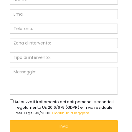
Email:
Telefono:
Zona
d'intervento:
Tipo
di
intervento:
Messaggio:
gdpr
Autorizzo il trattamento dei dati personali secondo il
regolamento UE 2016/679 (GDPR) e in via residuale
del D.Lgs 196/2003.
Continua a leggere...