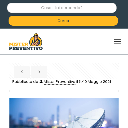
C
o
s
a
s
t
a
i
c
e
r
c
a
n
d
Pubblicato da
Mister Preventivo
il
10 Maggio 2021
o
?