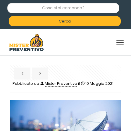
C
o
s
a
s
t
a
i
c
e
r
c
a
n
d
Pubblicato da
Mister Preventivo
il
10 Maggio 2021
o
?