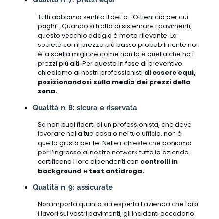
Tutti abbiamo sentito il detto: “Ottieni ciò per cui
paghi”. Quando si tratta di sistemare i pavimenti,
questo vecchio adagio è molto rilevante. La
società con il prezzo più basso probabilmente non
è la scelta migliore come non lo è quella che ha i
prezzi più alti. Per questo in fase di preventivo
chiediamo ai nostri professionisti
di essere equi,
posizionandosi sulla media dei prezzi della
zona.
Qualità n. 8: sicura e riservata
Se non puoi fidarti di un professionista, che deve
lavorare nella tua casa o nel tuo ufficio, non è
quello giusto per te. Nelle richieste che poniamo
per l’ingresso al nostro network tutte le aziende
certificano i loro dipendenti con
controlli in
background
e
test antidroga.
Qualità n. 9: assicurate
Non importa quanto sia esperta l’azienda che farà
i lavori sui vostri pavimenti, gli incidenti accadono.