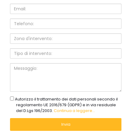
Email:
Telefono:
Zona
d'intervento:
Tipo
di
intervento:
Messaggio:
gdpr
Autorizzo il trattamento dei dati personali secondo il
regolamento UE 2016/679 (GDPR) e in via residuale
del D.Lgs 196/2003.
Continua a leggere...