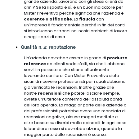
grande azienda. Lavorano con gli stessi clienti da
anni? Se la risposta è sì, è un buon indicatore per
Mister Preventivo perché significa che l’azienda è
coerente
e
affidabile
. La
fiducia
con
un’impresa è fondamentale perché in fin dei conti
si introducono estranei nei nostri ambienti di lavoro
o negli spazi di casa.
Qualità n. 4: reputazione
Un’azienda dovrebbe essere in grado di
produrre
referenze
da clienti soddisfatti, sia che li abbiano
serviti in passato o che stiano attualmente
lavorando con loro. Con Mister Preventivo siete
sicuri di ricevere professionisti per i quali abbiamo
già verificato le recensioni. Inoltre grazie alle
nostre
recensioni
che potete lasciare sempre,
avrete un’ulteriore conferma dell’assoluta bontà
del loro operato. La maggior parte delle aziende o
dei professionisti potrebbe avere una manciata di
recensioni negative, alcune magari meritate e
altre basate su diverbi molto opinabili. In ogni caso
la bandiera rossa si dovrebbe alzare, quando la
maggior parte delle recensioni è scarsa.