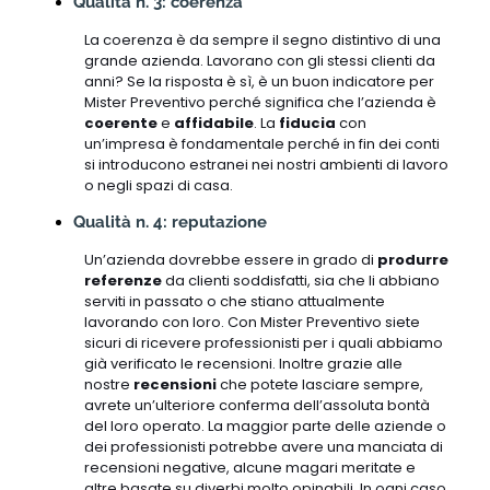
Qualità n. 3: coerenza
La coerenza è da sempre il segno distintivo di una
grande azienda. Lavorano con gli stessi clienti da
anni? Se la risposta è sì, è un buon indicatore per
Mister Preventivo perché significa che l’azienda è
coerente
e
affidabile
. La
fiducia
con
un’impresa è fondamentale perché in fin dei conti
si introducono estranei nei nostri ambienti di lavoro
o negli spazi di casa.
Qualità n. 4: reputazione
Un’azienda dovrebbe essere in grado di
produrre
referenze
da clienti soddisfatti, sia che li abbiano
serviti in passato o che stiano attualmente
lavorando con loro. Con Mister Preventivo siete
sicuri di ricevere professionisti per i quali abbiamo
già verificato le recensioni. Inoltre grazie alle
nostre
recensioni
che potete lasciare sempre,
avrete un’ulteriore conferma dell’assoluta bontà
del loro operato. La maggior parte delle aziende o
dei professionisti potrebbe avere una manciata di
recensioni negative, alcune magari meritate e
altre basate su diverbi molto opinabili. In ogni caso