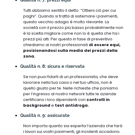
Tutti abbiamo sentito il detto: “Ottieni ciò per cui
paghi”. Quando si tratta di sistemare i pavimenti,
questo vecchio adagio è molto rilevante. La
società con il prezzo più basso probabilmente non
è la scelta migliore come non lo è quella che ha i
prezzi più alti. Per questo in fase di preventivo
chiediamo ai nostri professionisti
di essere equi,
posizionandosi sulla media dei prezzi della
zona.
Qualità n. 8: sicura e riservata
Se non puoi fidarti di un professionista, che deve
lavorare nella tua casa o nel tuo ufficio, non è
quello giusto per te. Nelle richieste che poniamo
per l’ingresso al nostro network tutte le aziende
certificano i loro dipendenti con
controlli in
background
e
test antidroga.
Qualità n. 9: assicurate
Non importa quanto sia esperta l’azienda che farà
i lavori sui vostri pavimenti, gli incidenti accadono.