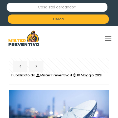
C
o
s
a
s
t
a
i
c
e
r
c
a
n
d
Pubblicato da
Mister Preventivo
il
10 Maggio 2021
o
?