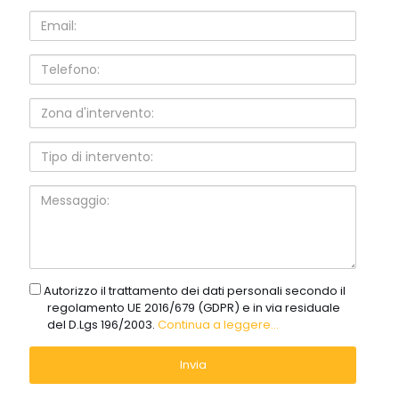
Email:
Telefono:
Zona
d'intervento:
Tipo
di
intervento:
Messaggio:
gdpr
Autorizzo il trattamento dei dati personali secondo il
regolamento UE 2016/679 (GDPR) e in via residuale
del D.Lgs 196/2003.
Continua a leggere...