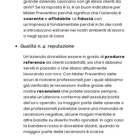
grande azienda. Lavorano con gli stessi clienti da
anni? Se la risposta è sì, è un buon indicatore per
Mister Preventivo perché significa che l’azienda è
coerente
e
affidabile
. La
fiducia
con
un’impresa è fondamentale perché in fin dei conti
si introducono estranei nei nostri ambienti di lavoro
o negli spazi di casa.
Qualità n. 4: reputazione
Un’azienda dovrebbe essere in grado di
produrre
referenze
da clienti soddisfatti, sia che li abbiano
serviti in passato o che stiano attualmente
lavorando con loro. Con Mister Preventivo siete
sicuri di ricevere professionisti per i quali abbiamo
già verificato le recensioni. Inoltre grazie alle
nostre
recensioni
che potete lasciare sempre,
avrete un’ulteriore conferma dell’assoluta bontà
del loro operato. La maggior parte delle aziende o
dei professionisti potrebbe avere una manciata di
recensioni negative, alcune magari meritate e
altre basate su diverbi molto opinabili. In ogni caso
la bandiera rossa si dovrebbe alzare, quando la
maggior parte delle recensioni è scarsa.