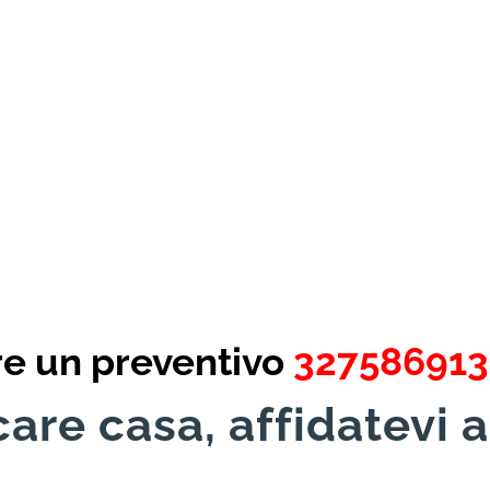
re un preventivo
32758691
are casa, affidatevi a
!