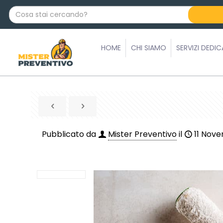
C
o
s
a
HOME
CHI SIAMO
SERVIZI DEDIC
s
t
a
i
c
e
r
Pubblicato da
Mister Preventivo
il
11 Nov
c
a
n
d
o
?