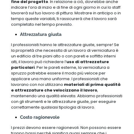
fine del progetto
. In relazione a ciò, dovrebbe anche
indicare l’ora di inizio e di fine di ogni giorno in cui lo staff
lavorerà sul tuo lavoro di pittura. Mostrare in anticipo o in
tempo queste variabili, ti rassicurerà che il lavoro sarà
completato nel tempo previsto.
Attrezzatura giusta
I professionisti hanno le attrezzature giuste, sempre! Se
la proprietà che necessita di un lavoro di verniciatura è
un edificio di tre piani alto o con pareti e soffitto interni
alti, il lavoro può richiedere l’
uso di attrezzature
particolari
. Per le pareti esterne, la verniciatura a
spruzzo potrebbe essere il modo più veloce per
applicare una mano uniforme. I professionisti che
lavorano con noi utilizzano
materiali di prima qualità
e attrezzature che velocizzano il lavoro
,
mantenendo una qualità elevata. Abbiamo professionisti
con gli strumenti e le attrezzature giuste, per eseguire
correttamente qualsiasi tipologia di lavoro.
Costo ragionevole
I prezzi devono essere ragionevoli. Non possono essere
troppo bassi perché significa quasi sempre che i