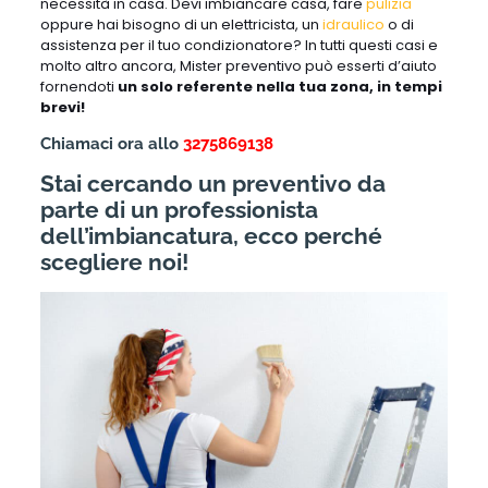
necessità in casa. Devi imbiancare casa, fare
pulizia
oppure hai bisogno di un elettricista, un
idraulico
o di
assistenza per il tuo condizionatore? In tutti questi casi e
molto altro ancora, Mister preventivo può esserti d’aiuto
fornendoti
un solo referente nella tua zona, in tempi
brevi!
Chiamaci ora allo
3275869138
Stai cercando un preventivo da
parte di un professionista
dell’imbiancatura, ecco perché
scegliere noi!