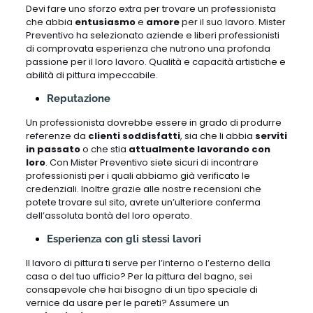
Devi fare uno sforzo extra per trovare un professionista
che abbia
entusiasmo
e
amore
per il suo lavoro. Mister
Preventivo ha selezionato aziende e liberi professionisti
di comprovata esperienza che nutrono una profonda
passione per il loro lavoro. Qualità e capacità artistiche e
abilità di pittura impeccabile.
Reputazione
Un professionista dovrebbe essere in grado di produrre
referenze da
clienti soddisfatti
, sia che li abbia
serviti
in passato
o che stia
attualmente lavorando con
loro
. Con Mister Preventivo siete sicuri di incontrare
professionisti per i quali abbiamo già verificato le
credenziali. Inoltre grazie alle nostre recensioni che
potete trovare sul sito, avrete un’ulteriore conferma
dell’assoluta bontà del loro operato.
Esperienza con gli stessi lavori
Il lavoro di pittura ti serve per l’interno o l’esterno della
casa o del tuo ufficio? Per la pittura del bagno, sei
consapevole che hai bisogno di un tipo speciale di
vernice da usare per le pareti? Assumere un