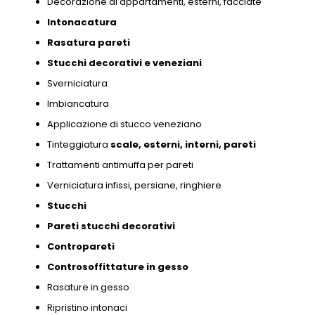
Decorazione di appartamenti,
esterni,
facciate
Intonacatura
Rasatura pareti
Stucchi decorativi e
veneziani
Sverniciatura
Imbiancatura
Applicazione di stucco veneziano
Tinteggiatura
scale,
esterni,
interni,
pareti
Trattamenti antimuffa per pareti
Verniciatura infissi,
persiane,
ringhiere
Stucchi
Pareti stucchi decorativi
Contropareti
Controsoffittature in gesso
Rasature in gesso
Ripristino intonaci