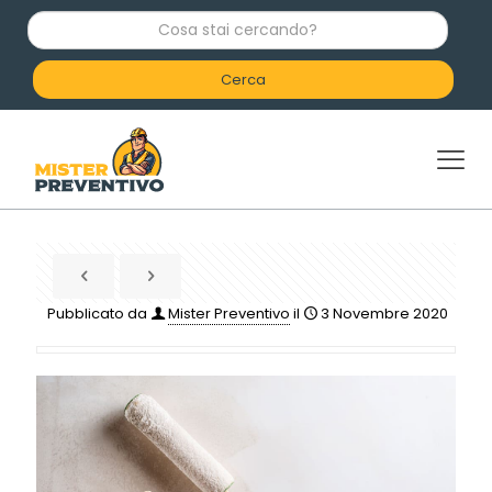
C
o
s
a
s
t
a
i
c
e
r
c
a
n
d
Pubblicato da
Mister Preventivo
il
3 Novembre 2020
o
?