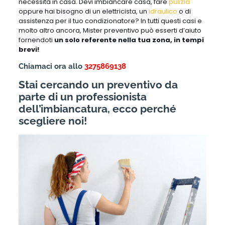
necessità in casa. Devi imbiancare casa, fare
pulizia
oppure hai bisogno di un elettricista, un
idraulico
o di
assistenza per il tuo condizionatore? In tutti questi casi e
molto altro ancora, Mister preventivo può esserti d’aiuto
fornendoti
un solo referente nella tua zona, in tempi
brevi!
Chiamaci ora allo
3275869138
Stai cercando un preventivo da
parte di un professionista
dell’imbiancatura, ecco perché
scegliere noi!