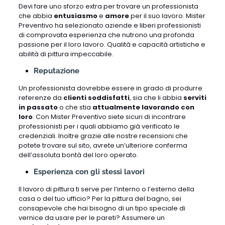
Devi fare uno sforzo extra per trovare un professionista
che abbia
entusiasmo
e
amore
per il suo lavoro. Mister
Preventivo ha selezionato aziende e liberi professionisti
di comprovata esperienza che nutrono una profonda
passione per il loro lavoro. Qualità e capacità artistiche e
abilità di pittura impeccabile.
Reputazione
Un professionista dovrebbe essere in grado di produrre
referenze da
clienti soddisfatti
, sia che li abbia
serviti
in passato
o che stia
attualmente lavorando con
loro
. Con Mister Preventivo siete sicuri di incontrare
professionisti per i quali abbiamo già verificato le
credenziali. Inoltre grazie alle nostre recensioni che
potete trovare sul sito, avrete un’ulteriore conferma
dell’assoluta bontà del loro operato.
Esperienza con gli stessi lavori
Il lavoro di pittura ti serve per l’interno o l’esterno della
casa o del tuo ufficio? Per la pittura del bagno, sei
consapevole che hai bisogno di un tipo speciale di
vernice da usare per le pareti? Assumere un