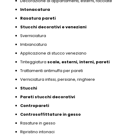
Decorazione di appartamenti,
esterni,
facciate
Intonacatura
Rasatura pareti
Stucchi decorativi e
veneziani
Sverniciatura
Imbiancatura
Applicazione di stucco veneziano
Tinteggiatura
scale,
esterni,
interni,
pareti
Trattamenti antimuffa per pareti
Verniciatura infissi,
persiane,
ringhiere
Stucchi
Pareti stucchi decorativi
Contropareti
Controsoffittature in gesso
Rasature in gesso
Ripristino intonaci