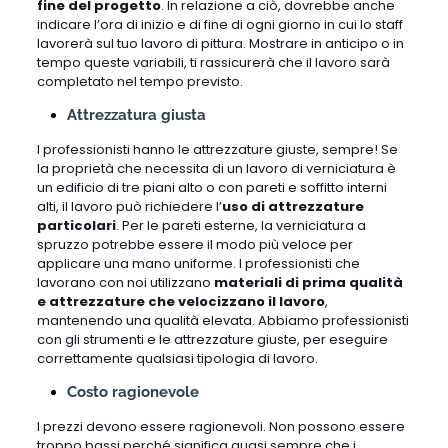
fine del progetto
. In relazione a ciò, dovrebbe anche
indicare l’ora di inizio e di fine di ogni giorno in cui lo staff
lavorerà sul tuo lavoro di pittura. Mostrare in anticipo o in
tempo queste variabili, ti rassicurerà che il lavoro sarà
completato nel tempo previsto.
Attrezzatura giusta
I professionisti hanno le attrezzature giuste, sempre! Se
la proprietà che necessita di un lavoro di verniciatura è
un edificio di tre piani alto o con pareti e soffitto interni
alti, il lavoro può richiedere l’
uso di attrezzature
particolari
. Per le pareti esterne, la verniciatura a
spruzzo potrebbe essere il modo più veloce per
applicare una mano uniforme. I professionisti che
lavorano con noi utilizzano
materiali di prima qualità
e attrezzature che velocizzano il lavoro
,
mantenendo una qualità elevata. Abbiamo professionisti
con gli strumenti e le attrezzature giuste, per eseguire
correttamente qualsiasi tipologia di lavoro.
Costo ragionevole
I prezzi devono essere ragionevoli. Non possono essere
troppo bassi perché significa quasi sempre che i