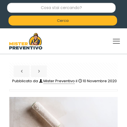
C
o
s
a
s
t
a
i
c
e
r
c
a
n
d
Pubblicato da
Mister Preventivo
il
10 Novembre 2020
o
?