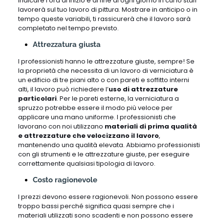
indicare l’ora di inizio e di fine di ogni giorno in cui lo staff
lavorerà sul tuo lavoro di pittura. Mostrare in anticipo o in
tempo queste variabili, ti rassicurerà che il lavoro sarà
completato nel tempo previsto.
Attrezzatura giusta
I professionisti hanno le attrezzature giuste, sempre! Se
la proprietà che necessita di un lavoro di verniciatura è
un edificio di tre piani alto o con pareti e soffitto interni
alti, il lavoro può richiedere l’
uso di attrezzature
particolari
. Per le pareti esterne, la verniciatura a
spruzzo potrebbe essere il modo più veloce per
applicare una mano uniforme. I professionisti che
lavorano con noi utilizzano
materiali di prima qualità
e attrezzature che velocizzano il lavoro
,
mantenendo una qualità elevata. Abbiamo professionisti
con gli strumenti e le attrezzature giuste, per eseguire
correttamente qualsiasi tipologia di lavoro.
Costo ragionevole
I prezzi devono essere ragionevoli. Non possono essere
troppo bassi perché significa quasi sempre che i
materiali utilizzati sono scadenti e non possono essere