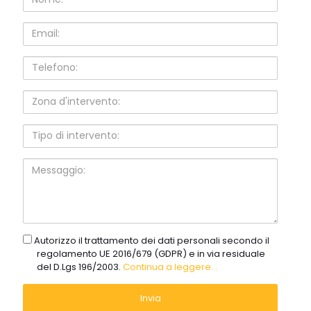
Email:
Telefono:
Zona
d'intervento:
Tipo
di
intervento:
Messaggio:
gdpr
Autorizzo il trattamento dei dati personali secondo il
regolamento UE 2016/679 (GDPR) e in via residuale
del D.Lgs 196/2003.
Continua a leggere...