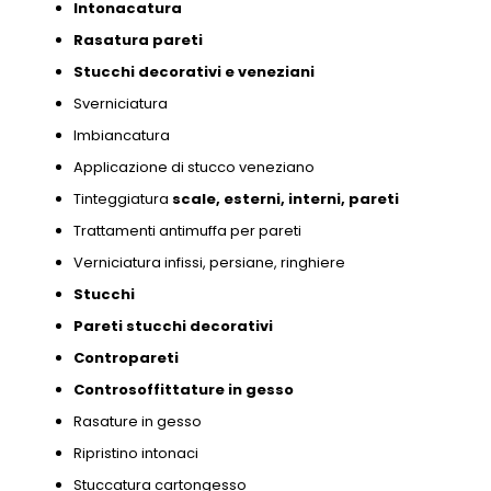
Intonacatura
Rasatura pareti
Stucchi decorativi e
veneziani
Sverniciatura
Imbiancatura
Applicazione di stucco veneziano
Tinteggiatura
scale,
esterni,
interni,
pareti
Trattamenti antimuffa per pareti
Verniciatura infissi,
persiane,
ringhiere
Stucchi
Pareti stucchi decorativi
Contropareti
Controsoffittature in gesso
Rasature in gesso
Ripristino intonaci
Stuccatura cartongesso