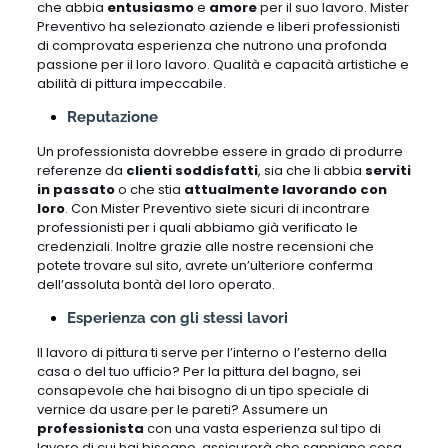
che abbia
entusiasmo
e
amore
per il suo lavoro. Mister
Preventivo ha selezionato aziende e liberi professionisti
di comprovata esperienza che nutrono una profonda
passione per il loro lavoro. Qualità e capacità artistiche e
abilità di pittura impeccabile.
Reputazione
Un professionista dovrebbe essere in grado di produrre
referenze da
clienti soddisfatti
, sia che li abbia
serviti
in passato
o che stia
attualmente lavorando con
loro
. Con Mister Preventivo siete sicuri di incontrare
professionisti per i quali abbiamo già verificato le
credenziali. Inoltre grazie alle nostre recensioni che
potete trovare sul sito, avrete un’ulteriore conferma
dell’assoluta bontà del loro operato.
Esperienza con gli stessi lavori
Il lavoro di pittura ti serve per l’interno o l’esterno della
casa o del tuo ufficio? Per la pittura del bagno, sei
consapevole che hai bisogno di un tipo speciale di
vernice da usare per le pareti? Assumere un
professionista
con una vasta esperienza sul tipo di
lavoro di cui hai bisogno, assicurerà che sappiano cosa