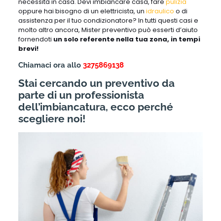
necessità in casa. Devi imbiancare casa, fare
pulizia
oppure hai bisogno di un elettricista, un
idraulico
o di
assistenza per il tuo condizionatore? In tutti questi casi e
molto altro ancora, Mister preventivo può esserti d’aiuto
fornendoti
un solo referente nella tua zona, in tempi
brevi!
Chiamaci ora allo
3275869138
Stai cercando un preventivo da
parte di un professionista
dell’imbiancatura, ecco perché
scegliere noi!