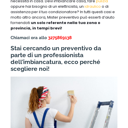
necessità in casa. Devi imbiancare casa, fare
pulizia
oppure hai bisogno di un elettricista, un
idraulico
o di
assistenza per il tuo condizionatore? In tutti questi casi e
molto altro ancora, Mister preventivo può esserti d’aiuto
fornendoti
un solo referente nella tua zona o
provincia, in tempi brevi!
Chiamaci ora allo
3275869138
Stai cercando un preventivo da
parte di un professionista
dell’imbiancatura, ecco perché
scegliere noi!