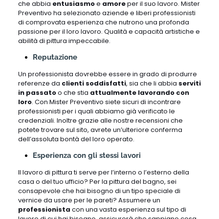
che abbia
entusiasmo
e
amore
per il suo lavoro. Mister
Preventivo ha selezionato aziende e liberi professionisti
di comprovata esperienza che nutrono una profonda
passione per il loro lavoro. Qualità e capacità artistiche e
abilità di pittura impeccabile.
Reputazione
Un professionista dovrebbe essere in grado di produrre
referenze da
clienti soddisfatti
, sia che li abbia
serviti
in passato
o che stia
attualmente lavorando con
loro
. Con Mister Preventivo siete sicuri di incontrare
professionisti per i quali abbiamo già verificato le
credenziali. Inoltre grazie alle nostre recensioni che
potete trovare sul sito, avrete un’ulteriore conferma
dell’assoluta bontà del loro operato.
Esperienza con gli stessi lavori
Il lavoro di pittura ti serve per l’interno o l’esterno della
casa o del tuo ufficio? Per la pittura del bagno, sei
consapevole che hai bisogno di un tipo speciale di
vernice da usare per le pareti? Assumere un
professionista
con una vasta esperienza sul tipo di
lavoro di cui hai bisogno, assicurerà che sappiano cosa