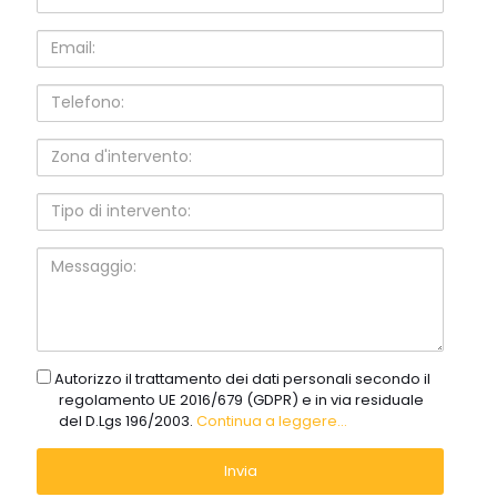
Email:
Telefono:
Zona
d'intervento:
Tipo
di
intervento:
Messaggio:
gdpr
Autorizzo il trattamento dei dati personali secondo il
regolamento UE 2016/679 (GDPR) e in via residuale
del D.Lgs 196/2003.
Continua a leggere...