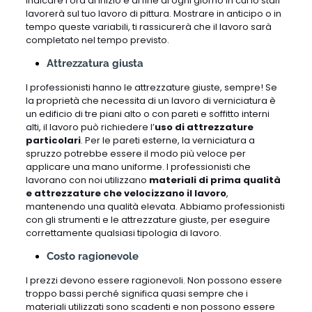
indicare l’ora di inizio e di fine di ogni giorno in cui lo staff
lavorerà sul tuo lavoro di pittura. Mostrare in anticipo o in
tempo queste variabili, ti rassicurerà che il lavoro sarà
completato nel tempo previsto.
Attrezzatura giusta
I professionisti hanno le attrezzature giuste, sempre! Se
la proprietà che necessita di un lavoro di verniciatura è
un edificio di tre piani alto o con pareti e soffitto interni
alti, il lavoro può richiedere l’
uso di attrezzature
particolari
. Per le pareti esterne, la verniciatura a
spruzzo potrebbe essere il modo più veloce per
applicare una mano uniforme. I professionisti che
lavorano con noi utilizzano
materiali di prima qualità
e attrezzature che velocizzano il lavoro
,
mantenendo una qualità elevata. Abbiamo professionisti
con gli strumenti e le attrezzature giuste, per eseguire
correttamente qualsiasi tipologia di lavoro.
Costo ragionevole
I prezzi devono essere ragionevoli. Non possono essere
troppo bassi perché significa quasi sempre che i
materiali utilizzati sono scadenti e non possono essere