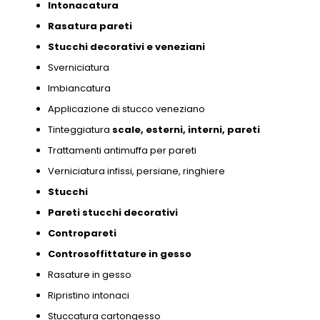
Intonacatura
Rasatura pareti
Stucchi decorativi e
veneziani
Sverniciatura
Imbiancatura
Applicazione di stucco veneziano
Tinteggiatura
scale,
esterni,
interni,
pareti
Trattamenti antimuffa per pareti
Verniciatura infissi,
persiane,
ringhiere
Stucchi
Pareti stucchi decorativi
Contropareti
Controsoffittature in gesso
Rasature in gesso
Ripristino intonaci
Stuccatura cartongesso