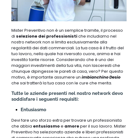
Mister Preventivo non è un semplice tramite, il processo
di
selezione dei professionisti
che includiamo nel
nostro network non si limita esclusivamente alla
regolarità dei dati commerciali. La tua casa è il frutto del
tuo lavoro, nella quale hai riversato cuore, anima e hai
investito tante risorse. Considerando che è uno dei
maggiori investimenti della tua vita, non lasceresti che
chiunque dipingesse le pareti di casa, vero? Per questo
motivo, è importante assumere un
imbianchino Desio
che sai tratterà la tua casa con le cure che merita.
Tutte le aziende presenti nel nostro network devo
soddisfare i seguenti requisiti:
Entusiasmo
Devi fare uno sforzo extra per trovare un professionista
che abbia
entusiasmo
e
amore
per il suo lavoro. Mister
Preventivo ha selezionato aziende e liberi professionisti
di comprovata esperienza che nutrono una profonda