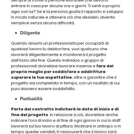
sempre di fronte a persone estranee che devono
entrare in casa per alcune ore o giorni. Ti senti a proprio
agio con lui? Se è la persona giusta il rapporto si sviluppa
in modo naturale e ottenere ciò che desideri, diventa
semplice senza alcuna difficoltà.
Diligente
Quando assumi un professionista per occuparti di
qualsiasi lavoro tu debba fare, vuoi qualcuno che
lavorerà diligentemente e monitorerà il progetto
dall’inizio alla fine. Questo individuo o gruppo di
professionisti dovrebbe lavorare insieme e
fare del
proprio meglio per soddisfare o addirittura
superare le tue aspettative
; oltre a garantire che il
progetto sia completato in tempo, con un risultato di cui
puoi davvero essere soddisfatto.
Puntualità
Parte del contratto indicherà la data di inizio e di
fine del progetto
. In relazione a ciò, dovrebbe anche
indicare l’ora di inizio e di fine di ogni giorno in cui lo staff
lavorerà sul tuo lavoro di pittura. Mostrare in anticipo o in
tempo queste variabili, ti rassicurerà che il lavoro sarà