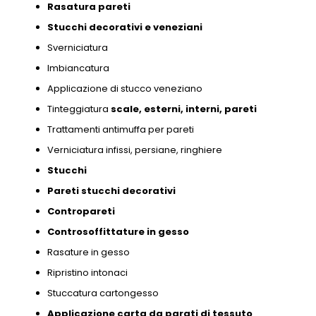
Rasatura pareti
Stucchi decorativi e
veneziani
Sverniciatura
Imbiancatura
Applicazione di stucco veneziano
Tinteggiatura
scale,
esterni,
interni,
pareti
Trattamenti antimuffa per pareti
Verniciatura infissi,
persiane,
ringhiere
Stucchi
Pareti stucchi decorativi
Contropareti
Controsoffittature in gesso
Rasature in gesso
Ripristino intonaci
Stuccatura cartongesso
Applicazione carta da parati di tessuto