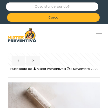
C
o
s
a
s
t
a
i
c
e
r
c
a
n
d
Pubblicato da
Mister Preventivo
il
3 Novembre 2020
o
?