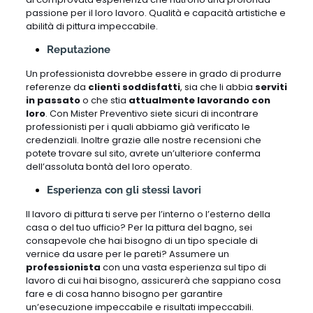
passione per il loro lavoro. Qualità e capacità artistiche e
abilità di pittura impeccabile.
Reputazione
Un professionista dovrebbe essere in grado di produrre
referenze da
clienti soddisfatti
, sia che li abbia
serviti
in passato
o che stia
attualmente lavorando con
loro
. Con Mister Preventivo siete sicuri di incontrare
professionisti per i quali abbiamo già verificato le
credenziali. Inoltre grazie alle nostre recensioni che
potete trovare sul sito, avrete un’ulteriore conferma
dell’assoluta bontà del loro operato.
Esperienza con gli stessi lavori
Il lavoro di pittura ti serve per l’interno o l’esterno della
casa o del tuo ufficio? Per la pittura del bagno, sei
consapevole che hai bisogno di un tipo speciale di
vernice da usare per le pareti? Assumere un
professionista
con una vasta esperienza sul tipo di
lavoro di cui hai bisogno, assicurerà che sappiano cosa
fare e di cosa hanno bisogno per garantire
un’esecuzione impeccabile e risultati impeccabili.