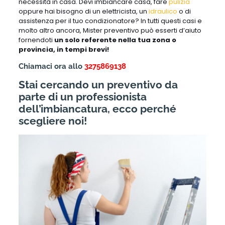
necessità in casa. Devi imbiancare casa, fare
pulizia
oppure hai bisogno di un elettricista, un
idraulico
o di
assistenza per il tuo condizionatore? In tutti questi casi e
molto altro ancora, Mister preventivo può esserti d’aiuto
fornendoti
un solo referente nella tua zona o
provincia, in tempi brevi!
Chiamaci ora allo
3275869138
Stai cercando un preventivo da
parte di un professionista
dell’imbiancatura, ecco perché
scegliere noi!