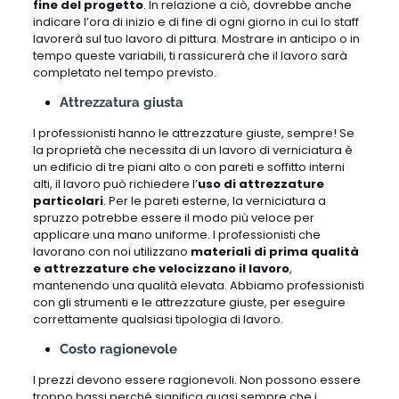
fine del progetto
. In relazione a ciò, dovrebbe anche
indicare l’ora di inizio e di fine di ogni giorno in cui lo staff
lavorerà sul tuo lavoro di pittura. Mostrare in anticipo o in
tempo queste variabili, ti rassicurerà che il lavoro sarà
completato nel tempo previsto.
Attrezzatura giusta
I professionisti hanno le attrezzature giuste, sempre! Se
la proprietà che necessita di un lavoro di verniciatura è
un edificio di tre piani alto o con pareti e soffitto interni
alti, il lavoro può richiedere l’
uso di attrezzature
particolari
. Per le pareti esterne, la verniciatura a
spruzzo potrebbe essere il modo più veloce per
applicare una mano uniforme. I professionisti che
lavorano con noi utilizzano
materiali di prima qualità
e attrezzature che velocizzano il lavoro
,
mantenendo una qualità elevata. Abbiamo professionisti
con gli strumenti e le attrezzature giuste, per eseguire
correttamente qualsiasi tipologia di lavoro.
Costo ragionevole
I prezzi devono essere ragionevoli. Non possono essere
troppo bassi perché significa quasi sempre che i