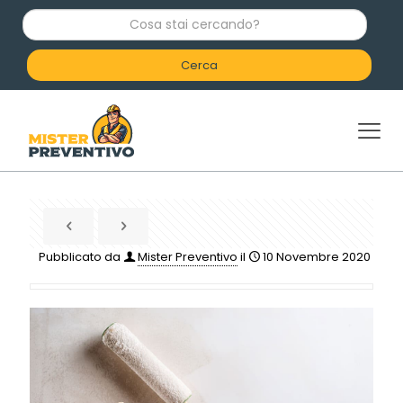
C
o
s
a
s
t
a
i
c
e
r
c
a
n
d
Pubblicato da
Mister Preventivo
il
10 Novembre 2020
o
?