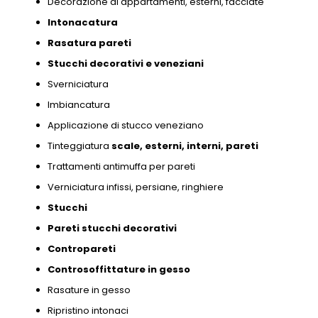
Decorazione di appartamenti,
esterni,
facciate
Intonacatura
Rasatura pareti
Stucchi decorativi e
veneziani
Sverniciatura
Imbiancatura
Applicazione di stucco veneziano
Tinteggiatura
scale,
esterni,
interni,
pareti
Trattamenti antimuffa per pareti
Verniciatura infissi,
persiane,
ringhiere
Stucchi
Pareti stucchi decorativi
Contropareti
Controsoffittature in gesso
Rasature in gesso
Ripristino intonaci