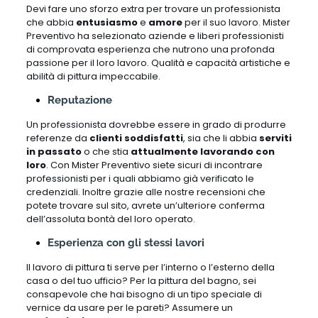
Devi fare uno sforzo extra per trovare un professionista
che abbia
entusiasmo
e
amore
per il suo lavoro. Mister
Preventivo ha selezionato aziende e liberi professionisti
di comprovata esperienza che nutrono una profonda
passione per il loro lavoro. Qualità e capacità artistiche e
abilità di pittura impeccabile.
Reputazione
Un professionista dovrebbe essere in grado di produrre
referenze da
clienti soddisfatti
, sia che li abbia
serviti
in passato
o che stia
attualmente lavorando con
loro
. Con Mister Preventivo siete sicuri di incontrare
professionisti per i quali abbiamo già verificato le
credenziali. Inoltre grazie alle nostre recensioni che
potete trovare sul sito, avrete un’ulteriore conferma
dell’assoluta bontà del loro operato.
Esperienza con gli stessi lavori
Il lavoro di pittura ti serve per l’interno o l’esterno della
casa o del tuo ufficio? Per la pittura del bagno, sei
consapevole che hai bisogno di un tipo speciale di
vernice da usare per le pareti? Assumere un