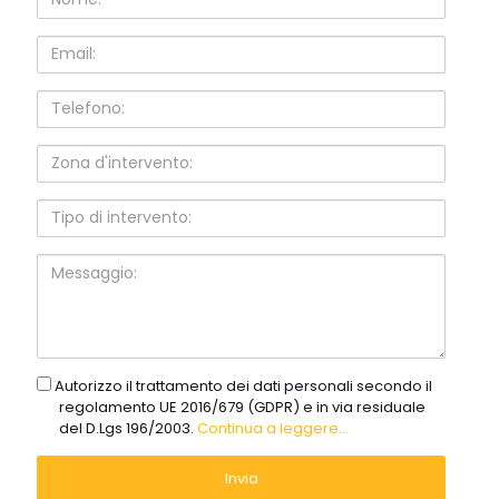
Email:
Telefono:
Zona
d'intervento:
Tipo
di
intervento:
Messaggio:
gdpr
Autorizzo il trattamento dei dati personali secondo il
regolamento UE 2016/679 (GDPR) e in via residuale
del D.Lgs 196/2003.
Continua a leggere...