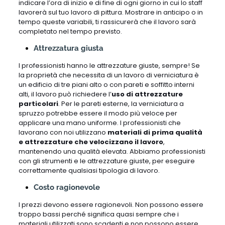
indicare l’ora di inizio e di fine di ogni giorno in cui lo staff
lavorerà sul tuo lavoro di pittura. Mostrare in anticipo o in
tempo queste variabili, ti rassicurerà che il lavoro sarà
completato nel tempo previsto.
Attrezzatura giusta
I professionisti hanno le attrezzature giuste, sempre! Se
la proprietà che necessita di un lavoro di verniciatura è
un edificio di tre piani alto o con pareti e soffitto interni
alti, il lavoro può richiedere l’
uso di attrezzature
particolari
. Per le pareti esterne, la verniciatura a
spruzzo potrebbe essere il modo più veloce per
applicare una mano uniforme. I professionisti che
lavorano con noi utilizzano
materiali di prima qualità
e attrezzature che velocizzano il lavoro
,
mantenendo una qualità elevata. Abbiamo professionisti
con gli strumenti e le attrezzature giuste, per eseguire
correttamente qualsiasi tipologia di lavoro.
Costo ragionevole
I prezzi devono essere ragionevoli. Non possono essere
troppo bassi perché significa quasi sempre che i
materiali utilizzati sono scadenti e non possono essere