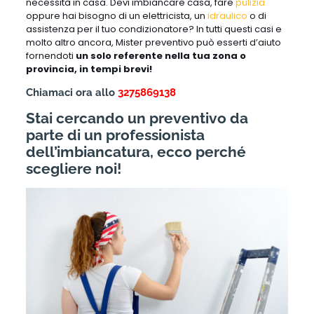
necessità in casa. Devi imbiancare casa, fare
pulizia
oppure hai bisogno di un elettricista, un
idraulico
o di
assistenza per il tuo condizionatore? In tutti questi casi e
molto altro ancora, Mister preventivo può esserti d’aiuto
fornendoti
un solo referente nella tua zona o
provincia, in tempi brevi!
Chiamaci ora allo
3275869138
Stai cercando un preventivo da
parte di un professionista
dell’imbiancatura, ecco perché
scegliere noi!