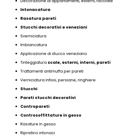
Decorazione di appartamenti,
esterni,
facciate
Intonacatura
Rasatura pareti
Stucchi decorativi e
veneziani
Sverniciatura
Imbiancatura
Applicazione di stucco veneziano
Tinteggiatura
scale,
esterni,
interni,
pareti
Trattamenti antimuffa per pareti
Verniciatura infissi,
persiane,
ringhiere
Stucchi
Pareti stucchi decorativi
Contropareti
Controsoffittature in gesso
Rasature in gesso
Ripristino intonaci