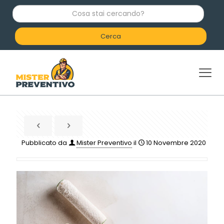
C
o
s
a
s
t
a
i
c
e
r
c
a
n
d
Pubblicato da
Mister Preventivo
il
10 Novembre 2020
o
?