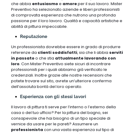
che abbia
entusiasmo
e
amore
per il suo lavoro. Mister
Preventivo ha selezionato aziende e liberi professionisti
di comprovata esperienza che nutrono una profonda
passione per il loro lavoro. Qualità e capacità artistiche e
abilità di pittura impeccabile.
Reputazione
Un professionista dovrebbe essere in grado di produrre
referenze da
clienti soddisfatti
, sia che li abbia
serviti
in passato
o che stia
attualmente lavorando con
loro
. Con Mister Preventivo siete sicuri di incontrare
professionisti per i quali abbiamo già verificato le
credenziali. Inoltre grazie alle nostre recensioni che
potete trovare sul sito, avrete un’ulteriore conferma
dell’assoluta bontà del loro operato.
Esperienza con gli stessi lavori
Il lavoro di pittura ti serve per l’interno o l’esterno della
casa o del tuo ufficio? Per la pittura del bagno, sei
consapevole che hai bisogno di un tipo speciale di
vernice da usare per le pareti? Assumere un
professionista
con una vasta esperienza sul tipo di