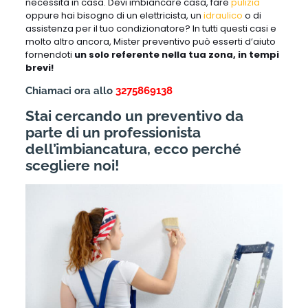
necessità in casa. Devi imbiancare casa, fare
pulizia
oppure hai bisogno di un elettricista, un
idraulico
o di
assistenza per il tuo condizionatore? In tutti questi casi e
molto altro ancora, Mister preventivo può esserti d’aiuto
fornendoti
un solo referente nella tua zona, in tempi
brevi!
Chiamaci ora allo
3275869138
Stai cercando un preventivo da
parte di un professionista
dell’imbiancatura, ecco perché
scegliere noi!