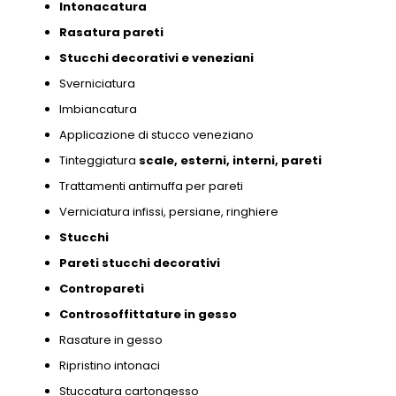
Intonacatura
Rasatura pareti
Stucchi decorativi e
veneziani
Sverniciatura
Imbiancatura
Applicazione di stucco veneziano
Tinteggiatura
scale,
esterni,
interni,
pareti
Trattamenti antimuffa per pareti
Verniciatura infissi,
persiane,
ringhiere
Stucchi
Pareti stucchi decorativi
Contropareti
Controsoffittature in gesso
Rasature in gesso
Ripristino intonaci
Stuccatura cartongesso