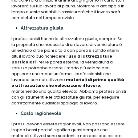
indicare l’ora di inizio e di fine di ogni giorno in cui lo staff
lavorerà sul tuo lavoro di pittura. Mostrare in anticipo o in
tempo queste variabili, ti rassicurerà che il lavoro sarà
completato nel tempo previsto.
Attrezzatura giusta
I professionisti hanno le attrezzature giuste, sempre! Se
la proprietà che necessita di un lavoro di verniciatura è
un edificio di tre piani alto o con pareti e soffitto interni
alti, il lavoro può richiedere l’
uso di attrezzature
particolari
. Per le pareti esterne, la verniciatura a
spruzzo potrebbe essere il modo più veloce per
applicare una mano uniforme. I professionisti che
lavorano con noi utilizzano
materiali di prima qualità
e attrezzature che velocizzano il lavoro
,
mantenendo una qualità elevata. Abbiamo professionisti
con gli strumenti e le attrezzature giuste, per eseguire
correttamente qualsiasi tipologia di lavoro.
Costo ragionevole
I prezzi devono essere ragionevoli. Non possono essere
troppo bassi perché significa quasi sempre che i
materiali utilizzati sono scadenti e non possono essere