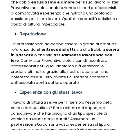
che abbia
entusiasmo
e
amore
per il suo lavoro. Mister
Preventivo ha selezionato aziende e liberi professionisti
di comprovata esperienza che nutrono una profonda
passione per il loro lavoro. Qualità e capacità artistiche e
abilità di pittura impeccabile.
Reputazione
Un professionista dovrebbe essere in grado di produrre
referenze da
clienti soddisfatti
, sia che li abbia
serviti
in passato
o che stia
attualmente lavorando con
loro
. Con Mister Preventivo siete sicuri di incontrare
professionisti per i quali abbiamo già verificato le
credenziali. Inoltre grazie alle nostre recensioni che
potete trovare sul sito, avrete un’ulteriore conferma
dell’assoluta bontà del loro operato.
Esperienza con gli stessi lavori
Il lavoro di pittura ti serve per l’interno o l’esterno della
casa o del tuo ufficio? Per la pittura del bagno, sei
consapevole che hai bisogno di un tipo speciale di
vernice da usare per le pareti? Assumere un
professionista
con una vasta esperienza sul tipo di
lavoro di cui hai bisogno, assicurerà che sappiano cosa