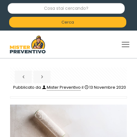
C
o
s
a
s
t
a
i
c
e
r
c
a
n
d
Pubblicato da
Mister Preventivo
il
13 Novembre 2020
o
?