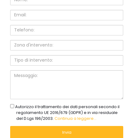
Email:
Telefono:
Zona
d'intervento:
Tipo
di
intervento:
Messaggio:
gdpr
Autorizzo il trattamento dei dati personali secondo il
regolamento UE 2016/679 (GDPR) e in via residuale
del D.Lgs 196/2003.
Continua a leggere...