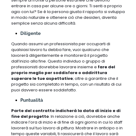
sempre di fronte a persone estranee che devono
entrare in casa per alcune ore o giorni. Ti senti a proprio
agio con lui? Se è la persona giusta il rapporto si sviluppa
in modo naturale e ottenere ciò che desideri, diventa
semplice senza alcuna difficoltà.
Diligente
Quando assumi un professionista per occuparti di
qualsiasi lavoro tu debba fare, vuoi qualcuno che
lavorerà diligentemente e monitorerà il progetto
dall’inizio alla fine. Questo individuo o gruppo di
professionisti dovrebbe lavorare insieme e
fare del
proprio meglio per soddisfare o addirittura
superare le tue aspettative
; oltre a garantire che il
progetto sia completato in tempo, con un risultato di cui
puoi davvero essere soddisfatto.
Puntualità
Parte del contratto indicherà la data di inizio e di
fine del progetto
. In relazione a ciò, dovrebbe anche
indicare l’ora di inizio e di fine di ogni giorno in cui lo staff
lavorerà sul tuo lavoro di pittura. Mostrare in anticipo o in
tempo queste variabili, ti rassicurerà che il lavoro sarà