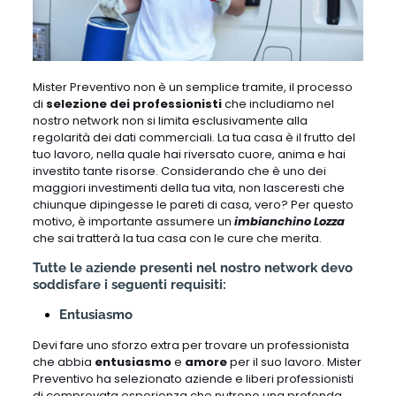
Mister Preventivo non è un semplice tramite, il processo
di
selezione dei professionisti
che includiamo nel
nostro network non si limita esclusivamente alla
regolarità dei dati commerciali. La tua casa è il frutto del
tuo lavoro, nella quale hai riversato cuore, anima e hai
investito tante risorse. Considerando che è uno dei
maggiori investimenti della tua vita, non lasceresti che
chiunque dipingesse le pareti di casa, vero? Per questo
motivo, è importante assumere un
imbianchino Lozza
che sai tratterà la tua casa con le cure che merita.
Tutte le aziende presenti nel nostro network devo
soddisfare i seguenti requisiti:
Entusiasmo
Devi fare uno sforzo extra per trovare un professionista
che abbia
entusiasmo
e
amore
per il suo lavoro. Mister
Preventivo ha selezionato aziende e liberi professionisti
di comprovata esperienza che nutrono una profonda