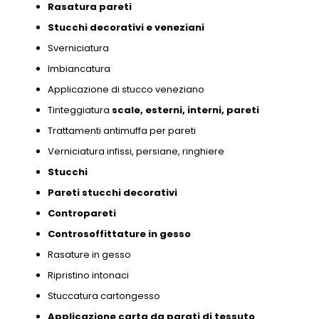
Rasatura pareti
Stucchi decorativi e
veneziani
Sverniciatura
Imbiancatura
Applicazione di stucco veneziano
Tinteggiatura
scale,
esterni,
interni,
pareti
Trattamenti antimuffa per pareti
Verniciatura infissi,
persiane,
ringhiere
Stucchi
Pareti stucchi decorativi
Contropareti
Controsoffittature in gesso
Rasature in gesso
Ripristino intonaci
Stuccatura cartongesso
Applicazione carta da parati di tessuto