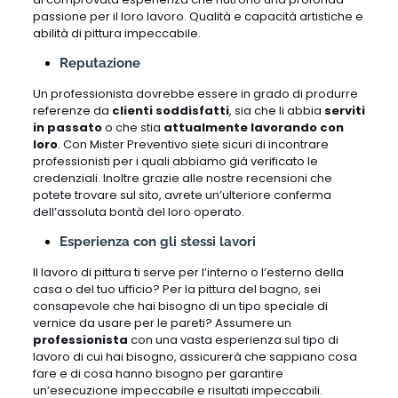
passione per il loro lavoro. Qualità e capacità artistiche e
abilità di pittura impeccabile.
Reputazione
Un professionista dovrebbe essere in grado di produrre
referenze da
clienti soddisfatti
, sia che li abbia
serviti
in passato
o che stia
attualmente lavorando con
loro
. Con Mister Preventivo siete sicuri di incontrare
professionisti per i quali abbiamo già verificato le
credenziali. Inoltre grazie alle nostre recensioni che
potete trovare sul sito, avrete un’ulteriore conferma
dell’assoluta bontà del loro operato.
Esperienza con gli stessi lavori
Il lavoro di pittura ti serve per l’interno o l’esterno della
casa o del tuo ufficio? Per la pittura del bagno, sei
consapevole che hai bisogno di un tipo speciale di
vernice da usare per le pareti? Assumere un
professionista
con una vasta esperienza sul tipo di
lavoro di cui hai bisogno, assicurerà che sappiano cosa
fare e di cosa hanno bisogno per garantire
un’esecuzione impeccabile e risultati impeccabili.