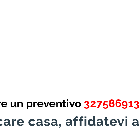
re un preventivo
32758691
are casa, affidatevi a
!