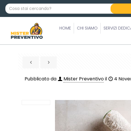
C
o
s
a
HOME
CHI SIAMO
SERVIZI DEDIC
s
t
a
i
c
e
r
Pubblicato da
Mister Preventivo
il
4 Nove
c
a
n
d
o
?