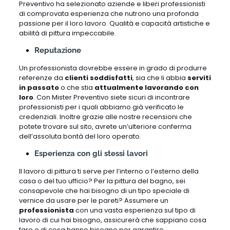
Preventivo ha selezionato aziende e liberi professionisti
di comprovata esperienza che nutrono una profonda
passione per il loro lavoro. Qualità e capacità artistiche e
abilità di pittura impeccabile.
Reputazione
Un professionista dovrebbe essere in grado di produrre
referenze da
clienti soddisfatti
, sia che li abbia
serviti
in passato
o che stia
attualmente lavorando con
loro
. Con Mister Preventivo siete sicuri di incontrare
professionisti per i quali abbiamo già verificato le
credenziali. Inoltre grazie alle nostre recensioni che
potete trovare sul sito, avrete un’ulteriore conferma
dell’assoluta bontà del loro operato.
Esperienza con gli stessi lavori
Il lavoro di pittura ti serve per l’interno o l’esterno della
casa o del tuo ufficio? Per la pittura del bagno, sei
consapevole che hai bisogno di un tipo speciale di
vernice da usare per le pareti? Assumere un
professionista
con una vasta esperienza sul tipo di
lavoro di cui hai bisogno, assicurerà che sappiano cosa
fare e di cosa hanno bisogno per garantire