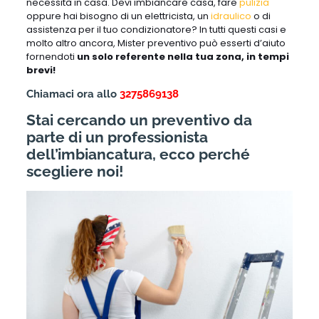
necessità in casa. Devi imbiancare casa, fare
pulizia
oppure hai bisogno di un elettricista, un
idraulico
o di
assistenza per il tuo condizionatore? In tutti questi casi e
molto altro ancora, Mister preventivo può esserti d’aiuto
fornendoti
un solo referente nella tua zona, in tempi
brevi!
Chiamaci ora allo
3275869138
Stai cercando un preventivo da
parte di un professionista
dell’imbiancatura, ecco perché
scegliere noi!