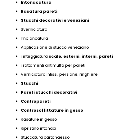
Intonacatura
Rasatura pareti
Stucchi decorativi e
veneziani
Sverniciatura
Imbiancatura
Applicazione di stucco veneziano
Tinteggiatura
scale,
esterni,
interni,
pareti
Trattamenti antimuffa per pareti
Verniciatura infissi,
persiane,
ringhiere
Stucchi
Pareti stucchi decorativi
Contropareti
Controsoffittature in gesso
Rasature in gesso
Ripristino intonaci
Stuccatura cartongesso