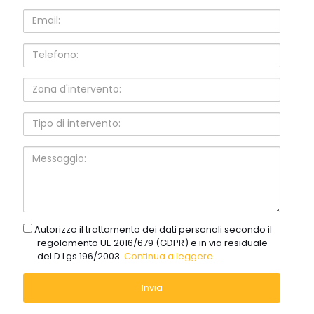
Email:
Telefono:
Zona
d'intervento:
Tipo
di
intervento:
Messaggio:
gdpr
Autorizzo il trattamento dei dati personali secondo il
regolamento UE 2016/679 (GDPR) e in via residuale
del D.Lgs 196/2003.
Continua a leggere...