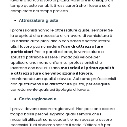
lavorerà sul tuo lavoro di pittura. Mostrare in anticipo o in
tempo queste variabili, ti rassicurerà che il lavoro sarà
completato nel tempo previsto.
Attrezzatura giusta
I professionisti hanno le attrezzature giuste, sempre! Se
la proprietà che necessita di un lavoro di verniciatura è
un edificio di tre piani alto o con pareti e soffitto interni
alti, il lavoro può richiedere l’
uso di attrezzature
particolari
. Per le pareti esterne, la verniciatura a
spruzzo potrebbe essere il modo più veloce per
applicare una mano uniforme. I professionisti che
lavorano con noi utilizzano
materiali di prima qualità
e attrezzature che velocizzano il lavoro
,
mantenendo una qualità elevata. Abbiamo professionisti
con gli strumenti e le attrezzature giuste, per eseguire
correttamente qualsiasi tipologia di lavoro.
Costo ragionevole
I prezzi devono essere ragionevoli. Non possono essere
troppo bassi perché significa quasi sempre che i
materiali utilizzati sono scadenti e non possono essere
eccessivi. Tutti abbiamo sentito il detto: “Ottieni ciò per