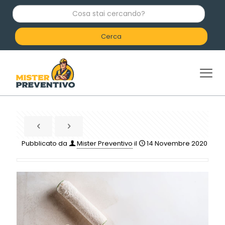
C
o
s
a
s
t
a
i
c
e
r
c
a
n
d
Pubblicato da
Mister Preventivo
il
14 Novembre 2020
o
?