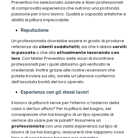
Preventivo ha selezionato aziende e liberi professionisti
di comprovata esperienza che nutrono una profonda
passione per il loro lavoro. Qualità e capacità artistiche e
abilità di pittura impeccabile.
Reputazione
Un professionista dovrebbe essere in grado di produrre
referenze da
clienti soddisfatti
, sia che li abbia
serviti
in passato
o che stia
attualmente lavorando con
loro
. Con Mister Preventivo siete sicuri di incontrare
professionisti per i quali abbiamo già verificato le
credenziali. Inoltre grazie alle nostre recensioni che
potete trovare sul sito, avrete un’ulteriore conferma
dell’assoluta bontà del loro operato.
Esperienza con gli stessi lavori
Il lavoro di pittura ti serve per l’interno o l’esterno della
casa o del tuo ufficio? Per la pittura del bagno, sei
consapevole che hai bisogno di un tipo speciale di
vernice da usare per le pareti? Assumere un
professionista
con una vasta esperienza sul tipo di
lavoro di cui hai bisogno, assicurerà che sappiano cosa
fare e di cosa hanno bisogno per garantire