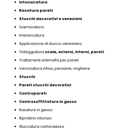
Intonacatura
Rasatura pareti
Stucchi decorativi e
veneziani
Sverniciatura
Imbiancatura
Applicazione di stucco veneziano
Tinteggiatura
scale,
esterni,
interni,
pareti
Trattamenti antimuffa per pareti
Verniciatura infissi,
persiane,
ringhiere
Stucchi
Pareti stucchi decorativi
Contropareti
Controsoffittature in gesso
Rasature in gesso
Ripristino intonaci
Stuccatura cartongesso