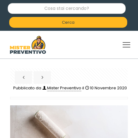
C
o
s
a
s
t
a
i
c
e
r
c
a
n
d
Pubblicato da
Mister Preventivo
il
10 Novembre 2020
o
?