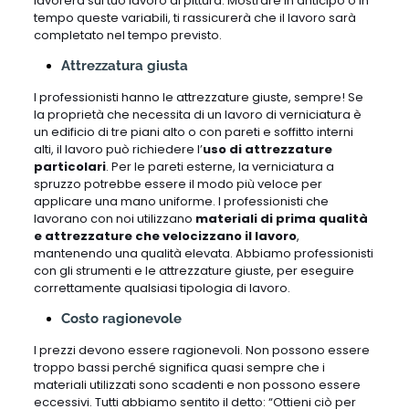
lavorerà sul tuo lavoro di pittura. Mostrare in anticipo o in
tempo queste variabili, ti rassicurerà che il lavoro sarà
completato nel tempo previsto.
Attrezzatura giusta
I professionisti hanno le attrezzature giuste, sempre! Se
la proprietà che necessita di un lavoro di verniciatura è
un edificio di tre piani alto o con pareti e soffitto interni
alti, il lavoro può richiedere l’
uso di attrezzature
particolari
. Per le pareti esterne, la verniciatura a
spruzzo potrebbe essere il modo più veloce per
applicare una mano uniforme. I professionisti che
lavorano con noi utilizzano
materiali di prima qualità
e attrezzature che velocizzano il lavoro
,
mantenendo una qualità elevata. Abbiamo professionisti
con gli strumenti e le attrezzature giuste, per eseguire
correttamente qualsiasi tipologia di lavoro.
Costo ragionevole
I prezzi devono essere ragionevoli. Non possono essere
troppo bassi perché significa quasi sempre che i
materiali utilizzati sono scadenti e non possono essere
eccessivi. Tutti abbiamo sentito il detto: “Ottieni ciò per