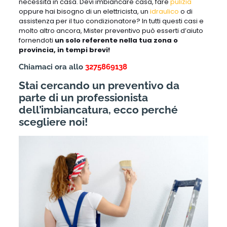
necessità in casa. Devi imbiancare casa, fare
pulizia
oppure hai bisogno di un elettricista, un
idraulico
o di
assistenza per il tuo condizionatore? In tutti questi casi e
molto altro ancora, Mister preventivo può esserti d’aiuto
fornendoti
un solo referente nella tua zona o
provincia, in tempi brevi!
Chiamaci ora allo
3275869138
Stai cercando un preventivo da
parte di un professionista
dell’imbiancatura, ecco perché
scegliere noi!