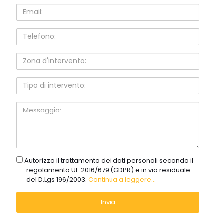
Email:
Telefono:
Zona
d'intervento:
Tipo
di
intervento:
Messaggio:
gdpr
Autorizzo il trattamento dei dati personali secondo il
regolamento UE 2016/679 (GDPR) e in via residuale
del D.Lgs 196/2003.
Continua a leggere...