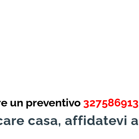
re un preventivo
32758691
are casa, affidatevi a
!