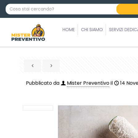
C
o
s
a
HOME
CHI SIAMO
SERVIZI DEDIC
s
t
a
i
c
e
r
Pubblicato da
Mister Preventivo
il
14 Nov
c
a
n
d
o
?