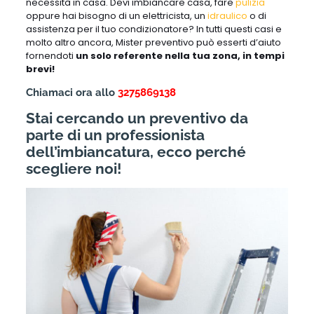
necessità in casa. Devi imbiancare casa, fare
pulizia
oppure hai bisogno di un elettricista, un
idraulico
o di
assistenza per il tuo condizionatore? In tutti questi casi e
molto altro ancora, Mister preventivo può esserti d’aiuto
fornendoti
un solo referente nella tua zona, in tempi
brevi!
Chiamaci ora allo
3275869138
Stai cercando un preventivo da
parte di un professionista
dell’imbiancatura, ecco perché
scegliere noi!