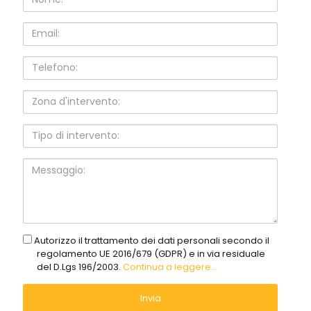
Email:
Telefono:
Zona
d'intervento:
Tipo
di
intervento:
Messaggio:
gdpr
Autorizzo il trattamento dei dati personali secondo il
regolamento UE 2016/679 (GDPR) e in via residuale
del D.Lgs 196/2003.
Continua a leggere...