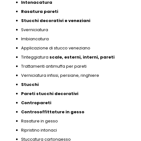
Intonacatura
Rasatura pareti
Stucchi decorativi e
veneziani
Sverniciatura
Imbiancatura
Applicazione di stucco veneziano
Tinteggiatura
scale,
esterni,
interni,
pareti
Trattamenti antimuffa per pareti
Verniciatura infissi,
persiane,
ringhiere
Stucchi
Pareti stucchi decorativi
Contropareti
Controsoffittature in gesso
Rasature in gesso
Ripristino intonaci
Stuccatura cartongesso