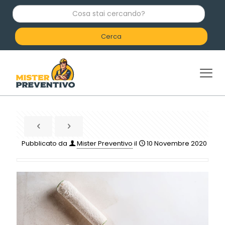
C
o
s
a
s
t
a
i
c
e
r
c
a
n
d
Pubblicato da
Mister Preventivo
il
10 Novembre 2020
o
?