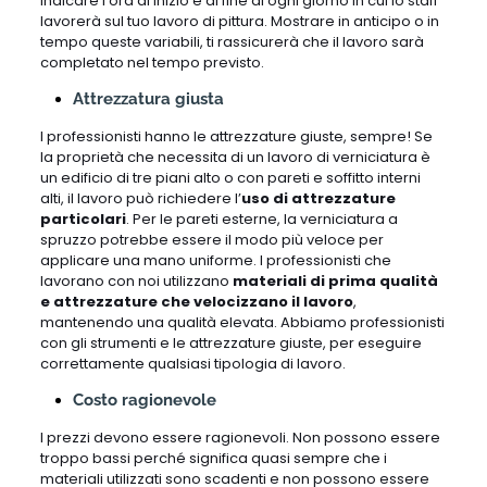
indicare l’ora di inizio e di fine di ogni giorno in cui lo staff
lavorerà sul tuo lavoro di pittura. Mostrare in anticipo o in
tempo queste variabili, ti rassicurerà che il lavoro sarà
completato nel tempo previsto.
Attrezzatura giusta
I professionisti hanno le attrezzature giuste, sempre! Se
la proprietà che necessita di un lavoro di verniciatura è
un edificio di tre piani alto o con pareti e soffitto interni
alti, il lavoro può richiedere l’
uso di attrezzature
particolari
. Per le pareti esterne, la verniciatura a
spruzzo potrebbe essere il modo più veloce per
applicare una mano uniforme. I professionisti che
lavorano con noi utilizzano
materiali di prima qualità
e attrezzature che velocizzano il lavoro
,
mantenendo una qualità elevata. Abbiamo professionisti
con gli strumenti e le attrezzature giuste, per eseguire
correttamente qualsiasi tipologia di lavoro.
Costo ragionevole
I prezzi devono essere ragionevoli. Non possono essere
troppo bassi perché significa quasi sempre che i
materiali utilizzati sono scadenti e non possono essere