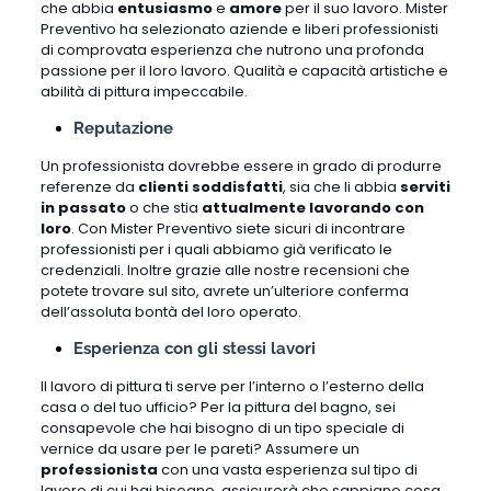
che abbia
entusiasmo
e
amore
per il suo lavoro. Mister
Preventivo ha selezionato aziende e liberi professionisti
di comprovata esperienza che nutrono una profonda
passione per il loro lavoro. Qualità e capacità artistiche e
abilità di pittura impeccabile.
Reputazione
Un professionista dovrebbe essere in grado di produrre
referenze da
clienti soddisfatti
, sia che li abbia
serviti
in passato
o che stia
attualmente lavorando con
loro
. Con Mister Preventivo siete sicuri di incontrare
professionisti per i quali abbiamo già verificato le
credenziali. Inoltre grazie alle nostre recensioni che
potete trovare sul sito, avrete un’ulteriore conferma
dell’assoluta bontà del loro operato.
Esperienza con gli stessi lavori
Il lavoro di pittura ti serve per l’interno o l’esterno della
casa o del tuo ufficio? Per la pittura del bagno, sei
consapevole che hai bisogno di un tipo speciale di
vernice da usare per le pareti? Assumere un
professionista
con una vasta esperienza sul tipo di
lavoro di cui hai bisogno, assicurerà che sappiano cosa