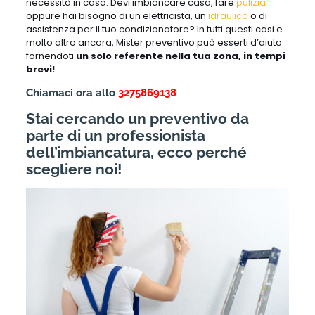
necessità in casa. Devi imbiancare casa, fare
pulizia
oppure hai bisogno di un elettricista, un
idraulico
o di
assistenza per il tuo condizionatore? In tutti questi casi e
molto altro ancora, Mister preventivo può esserti d’aiuto
fornendoti
un solo referente nella tua zona, in tempi
brevi!
Chiamaci ora allo
3275869138
Stai cercando un preventivo da
parte di un professionista
dell’imbiancatura, ecco perché
scegliere noi!