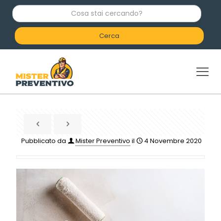
C
o
s
a
s
t
a
i
c
e
r
c
a
n
d
Pubblicato da
Mister Preventivo
il
4 Novembre 2020
o
?