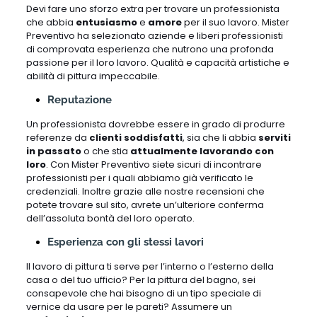
Devi fare uno sforzo extra per trovare un professionista
che abbia
entusiasmo
e
amore
per il suo lavoro. Mister
Preventivo ha selezionato aziende e liberi professionisti
di comprovata esperienza che nutrono una profonda
passione per il loro lavoro. Qualità e capacità artistiche e
abilità di pittura impeccabile.
Reputazione
Un professionista dovrebbe essere in grado di produrre
referenze da
clienti soddisfatti
, sia che li abbia
serviti
in passato
o che stia
attualmente lavorando con
loro
. Con Mister Preventivo siete sicuri di incontrare
professionisti per i quali abbiamo già verificato le
credenziali. Inoltre grazie alle nostre recensioni che
potete trovare sul sito, avrete un’ulteriore conferma
dell’assoluta bontà del loro operato.
Esperienza con gli stessi lavori
Il lavoro di pittura ti serve per l’interno o l’esterno della
casa o del tuo ufficio? Per la pittura del bagno, sei
consapevole che hai bisogno di un tipo speciale di
vernice da usare per le pareti? Assumere un