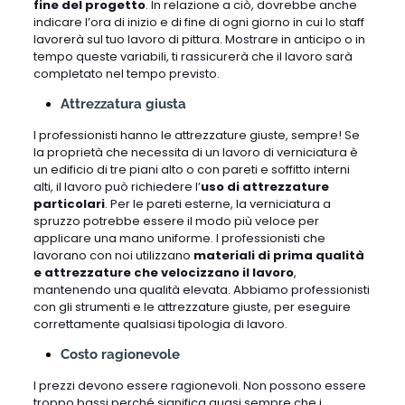
fine del progetto
. In relazione a ciò, dovrebbe anche
indicare l’ora di inizio e di fine di ogni giorno in cui lo staff
lavorerà sul tuo lavoro di pittura. Mostrare in anticipo o in
tempo queste variabili, ti rassicurerà che il lavoro sarà
completato nel tempo previsto.
Attrezzatura giusta
I professionisti hanno le attrezzature giuste, sempre! Se
la proprietà che necessita di un lavoro di verniciatura è
un edificio di tre piani alto o con pareti e soffitto interni
alti, il lavoro può richiedere l’
uso di attrezzature
particolari
. Per le pareti esterne, la verniciatura a
spruzzo potrebbe essere il modo più veloce per
applicare una mano uniforme. I professionisti che
lavorano con noi utilizzano
materiali di prima qualità
e attrezzature che velocizzano il lavoro
,
mantenendo una qualità elevata. Abbiamo professionisti
con gli strumenti e le attrezzature giuste, per eseguire
correttamente qualsiasi tipologia di lavoro.
Costo ragionevole
I prezzi devono essere ragionevoli. Non possono essere
troppo bassi perché significa quasi sempre che i