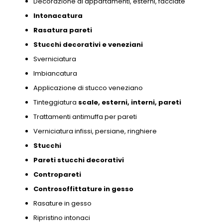
Decorazione di appartamenti,
esterni,
facciate
Intonacatura
Rasatura pareti
Stucchi decorativi e
veneziani
Sverniciatura
Imbiancatura
Applicazione di stucco veneziano
Tinteggiatura
scale,
esterni,
interni,
pareti
Trattamenti antimuffa per pareti
Verniciatura infissi,
persiane,
ringhiere
Stucchi
Pareti stucchi decorativi
Contropareti
Controsoffittature in gesso
Rasature in gesso
Ripristino intonaci