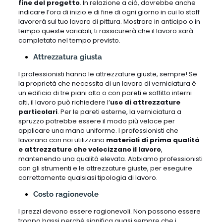
fine del progetto
. In relazione a ciò, dovrebbe anche
indicare l’ora di inizio e di fine di ogni giorno in cui lo staff
lavorerà sul tuo lavoro di pittura. Mostrare in anticipo o in
tempo queste variabili, ti rassicurerà che il lavoro sarà
completato nel tempo previsto.
Attrezzatura giusta
I professionisti hanno le attrezzature giuste, sempre! Se
la proprietà che necessita di un lavoro di verniciatura è
un edificio di tre piani alto o con pareti e soffitto interni
alti, il lavoro può richiedere l’
uso di attrezzature
particolari
. Per le pareti esterne, la verniciatura a
spruzzo potrebbe essere il modo più veloce per
applicare una mano uniforme. I professionisti che
lavorano con noi utilizzano
materiali di prima qualità
e attrezzature che velocizzano il lavoro
,
mantenendo una qualità elevata. Abbiamo professionisti
con gli strumenti e le attrezzature giuste, per eseguire
correttamente qualsiasi tipologia di lavoro.
Costo ragionevole
I prezzi devono essere ragionevoli. Non possono essere
troppo bassi perché significa quasi sempre che i