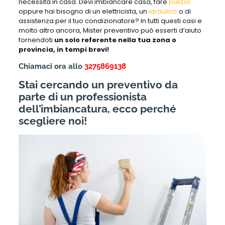
necessità in casa. Devi imbiancare casa, fare
pulizia
oppure hai bisogno di un elettricista, un
idraulico
o di
assistenza per il tuo condizionatore? In tutti questi casi e
molto altro ancora, Mister preventivo può esserti d’aiuto
fornendoti
un solo referente nella tua zona o
provincia, in tempi brevi!
Chiamaci ora allo
3275869138
Stai cercando un preventivo da
parte di un professionista
dell’imbiancatura, ecco perché
scegliere noi!