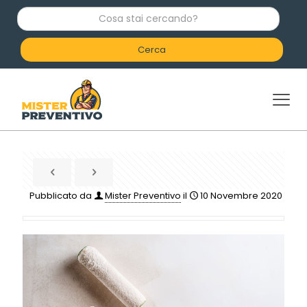
C
o
s
a
s
t
a
i
c
e
r
c
a
n
d
Pubblicato da
Mister Preventivo
il
10 Novembre 2020
o
?