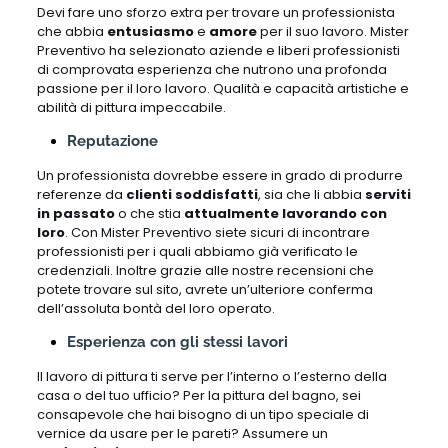
Devi fare uno sforzo extra per trovare un professionista
che abbia
entusiasmo
e
amore
per il suo lavoro. Mister
Preventivo ha selezionato aziende e liberi professionisti
di comprovata esperienza che nutrono una profonda
passione per il loro lavoro. Qualità e capacità artistiche e
abilità di pittura impeccabile.
Reputazione
Un professionista dovrebbe essere in grado di produrre
referenze da
clienti soddisfatti
, sia che li abbia
serviti
in passato
o che stia
attualmente lavorando con
loro
. Con Mister Preventivo siete sicuri di incontrare
professionisti per i quali abbiamo già verificato le
credenziali. Inoltre grazie alle nostre recensioni che
potete trovare sul sito, avrete un’ulteriore conferma
dell’assoluta bontà del loro operato.
Esperienza con gli stessi lavori
Il lavoro di pittura ti serve per l’interno o l’esterno della
casa o del tuo ufficio? Per la pittura del bagno, sei
consapevole che hai bisogno di un tipo speciale di
vernice da usare per le pareti? Assumere un