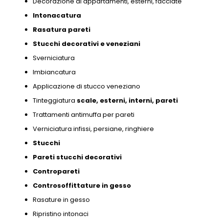
Decorazione di appartamenti,
esterni,
facciate
Intonacatura
Rasatura pareti
Stucchi decorativi e
veneziani
Sverniciatura
Imbiancatura
Applicazione di stucco veneziano
Tinteggiatura
scale,
esterni,
interni,
pareti
Trattamenti antimuffa per pareti
Verniciatura infissi,
persiane,
ringhiere
Stucchi
Pareti stucchi decorativi
Contropareti
Controsoffittature in gesso
Rasature in gesso
Ripristino intonaci