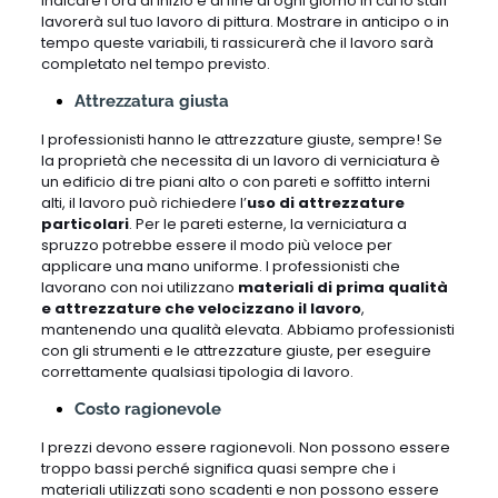
indicare l’ora di inizio e di fine di ogni giorno in cui lo staff
lavorerà sul tuo lavoro di pittura. Mostrare in anticipo o in
tempo queste variabili, ti rassicurerà che il lavoro sarà
completato nel tempo previsto.
Attrezzatura giusta
I professionisti hanno le attrezzature giuste, sempre! Se
la proprietà che necessita di un lavoro di verniciatura è
un edificio di tre piani alto o con pareti e soffitto interni
alti, il lavoro può richiedere l’
uso di attrezzature
particolari
. Per le pareti esterne, la verniciatura a
spruzzo potrebbe essere il modo più veloce per
applicare una mano uniforme. I professionisti che
lavorano con noi utilizzano
materiali di prima qualità
e attrezzature che velocizzano il lavoro
,
mantenendo una qualità elevata. Abbiamo professionisti
con gli strumenti e le attrezzature giuste, per eseguire
correttamente qualsiasi tipologia di lavoro.
Costo ragionevole
I prezzi devono essere ragionevoli. Non possono essere
troppo bassi perché significa quasi sempre che i
materiali utilizzati sono scadenti e non possono essere