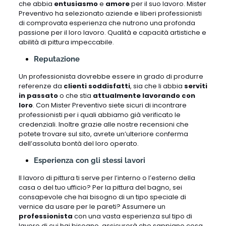
che abbia
entusiasmo
e
amore
per il suo lavoro. Mister
Preventivo ha selezionato aziende e liberi professionisti
di comprovata esperienza che nutrono una profonda
passione per il loro lavoro. Qualità e capacità artistiche e
abilità di pittura impeccabile.
Reputazione
Un professionista dovrebbe essere in grado di produrre
referenze da
clienti soddisfatti
, sia che li abbia
serviti
in passato
o che stia
attualmente lavorando con
loro
. Con Mister Preventivo siete sicuri di incontrare
professionisti per i quali abbiamo già verificato le
credenziali. Inoltre grazie alle nostre recensioni che
potete trovare sul sito, avrete un’ulteriore conferma
dell’assoluta bontà del loro operato.
Esperienza con gli stessi lavori
Il lavoro di pittura ti serve per l’interno o l’esterno della
casa o del tuo ufficio? Per la pittura del bagno, sei
consapevole che hai bisogno di un tipo speciale di
vernice da usare per le pareti? Assumere un
professionista
con una vasta esperienza sul tipo di
lavoro di cui hai bisogno, assicurerà che sappiano cosa