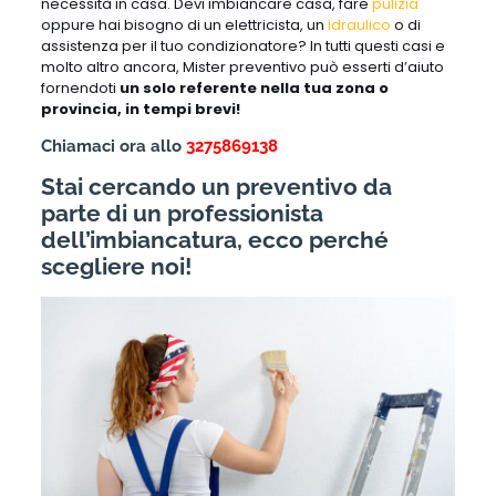
necessità in casa. Devi imbiancare casa, fare
pulizia
oppure hai bisogno di un elettricista, un
idraulico
o di
assistenza per il tuo condizionatore? In tutti questi casi e
molto altro ancora, Mister preventivo può esserti d’aiuto
fornendoti
un solo referente nella tua zona o
provincia, in tempi brevi!
Chiamaci ora allo
3275869138
Stai cercando un preventivo da
parte di un professionista
dell’imbiancatura, ecco perché
scegliere noi!