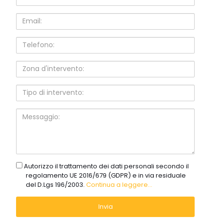
Email:
Telefono:
Zona
d'intervento:
Tipo
di
intervento:
Messaggio:
gdpr
Autorizzo il trattamento dei dati personali secondo il
regolamento UE 2016/679 (GDPR) e in via residuale
del D.Lgs 196/2003.
Continua a leggere...