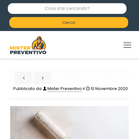
C
o
s
a
s
t
a
i
c
e
r
c
a
n
d
Pubblicato da
Mister Preventivo
il
10 Novembre 2020
o
?