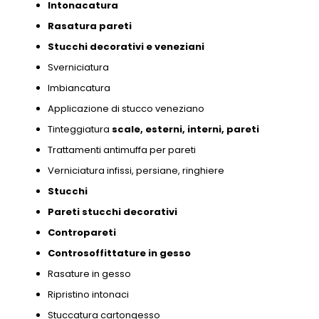
Intonacatura
Rasatura pareti
Stucchi decorativi e
veneziani
Sverniciatura
Imbiancatura
Applicazione di stucco veneziano
Tinteggiatura
scale,
esterni,
interni,
pareti
Trattamenti antimuffa per pareti
Verniciatura infissi,
persiane,
ringhiere
Stucchi
Pareti stucchi decorativi
Contropareti
Controsoffittature in gesso
Rasature in gesso
Ripristino intonaci
Stuccatura cartongesso