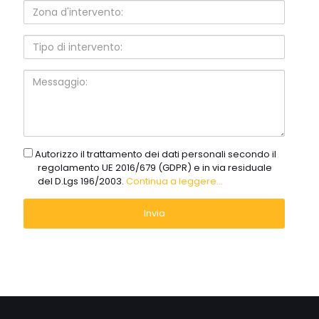
Zona
d'intervento:
Tipo
di
intervento:
Messaggio:
gdpr
Autorizzo il trattamento dei dati personali secondo il
regolamento UE 2016/679 (GDPR) e in via residuale
del D.Lgs 196/2003.
Continua a leggere...