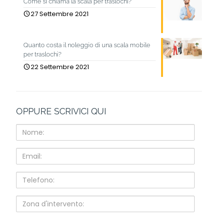
Come si chiama la scala per traslochi?
27 Settembre 2021
Quanto costa il noleggio di una scala mobile
per traslochi?
22 Settembre 2021
OPPURE SCRIVICI QUI
Nome:
Email:
Telefono:
Zona
d'intervento: