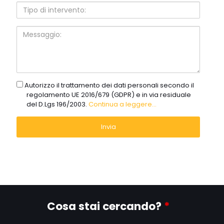
Tipo
di
intervento:
Messaggio:
gdpr
Autorizzo il trattamento dei dati personali secondo il
regolamento UE 2016/679 (GDPR) e in via residuale
del D.Lgs 196/2003.
Continua a leggere...
Cosa stai cercando?
*