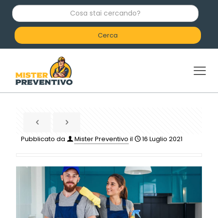
C
o
s
a
s
t
a
i
c
e
r
c
a
n
d
Pubblicato da
Mister Preventivo
il
16 Luglio 2021
o
?