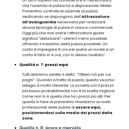
Un altro aspetto da considerare è l’attrezzatura
che l’azienda di pulizia ha a disposizione. Mister
Preventivo controlla le aziende di pulizia
verificando se dispongono dell’
attrezzatura
all’avanguardia
necessaria per realizzare
alcune tipologie di pulizie in casa e commerciali.
Oggi più che mai avere l’attrezzatura giusta
significa “disturbare” i clienti il meno possibile
offrendo il massimo della pulizia possibile. Un
conto è impiegare 8 ore per pulire un locale e un
conto è farlo in 4 ore, con lo stesso risultato!
Qualità n. 7: prezzi equi
Tutti abbiamo sentito il detto: “Ottieni ciò per cui
paghi”. Quando si tratta di pulizia, questo vecchio
adagio è molto rilevante. La società con il prezzo
più basso probabilmente non è la scelta migliore
come non lo è quella che ha i prezzi più alti. Per
questo in fase di preventivo chiediamo ai nostri
professionisti delle pulizie di
essere equi,
posizionandosi sulla media dei prezzi della
zona.
Qualità n. 8: sicura e riservata