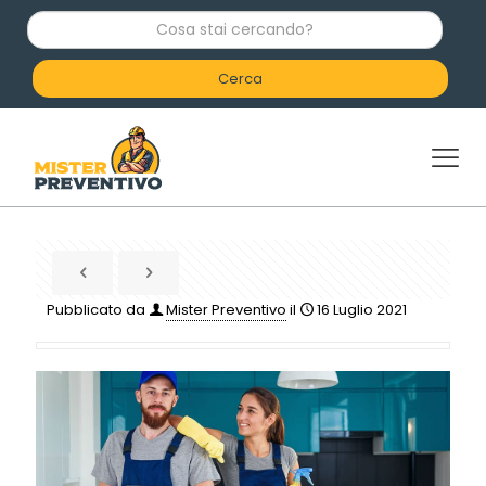
C
o
s
a
s
t
a
i
c
e
r
c
a
n
d
Pubblicato da
Mister Preventivo
il
16 Luglio 2021
o
?