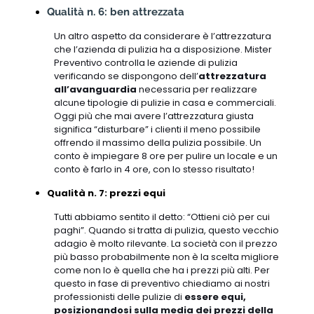
Qualità n. 6: ben attrezzata
Un altro aspetto da considerare è l’attrezzatura
che l’azienda di pulizia ha a disposizione. Mister
Preventivo controlla le aziende di pulizia
verificando se dispongono dell’
attrezzatura
all’avanguardia
necessaria per realizzare
alcune tipologie di pulizie in casa e commerciali.
Oggi più che mai avere l’attrezzatura giusta
significa “disturbare” i clienti il meno possibile
offrendo il massimo della pulizia possibile. Un
conto è impiegare 8 ore per pulire un locale e un
conto è farlo in 4 ore, con lo stesso risultato!
Qualità n. 7: prezzi equi
Tutti abbiamo sentito il detto: “Ottieni ciò per cui
paghi”. Quando si tratta di pulizia, questo vecchio
adagio è molto rilevante. La società con il prezzo
più basso probabilmente non è la scelta migliore
come non lo è quella che ha i prezzi più alti. Per
questo in fase di preventivo chiediamo ai nostri
professionisti delle pulizie di
essere equi,
posizionandosi sulla media dei prezzi della