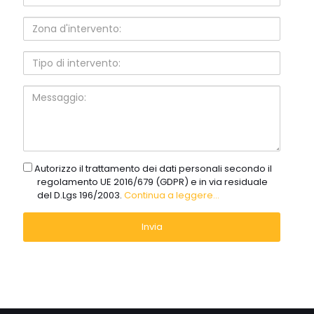
Zona
d'intervento:
Tipo
di
intervento:
Messaggio:
gdpr
Autorizzo il trattamento dei dati personali secondo il
regolamento UE 2016/679 (GDPR) e in via residuale
del D.Lgs 196/2003.
Continua a leggere...