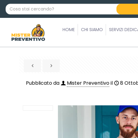
C
o
s
a
HOME
CHI SIAMO
SERVIZI DEDIC
s
t
a
i
c
e
r
Pubblicato da
Mister Preventivo
il
8 Otto
c
a
n
d
o
?