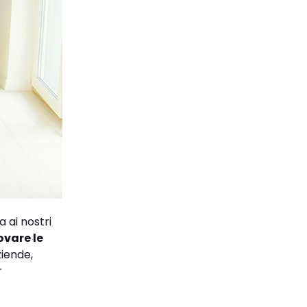
 ai nostri
ovare le
ziende,
r