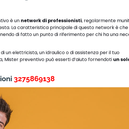
!
ntivo è un
network di professionisti
, regolarmente muniti
hiesta. La caratteristica principale di questo network è ch
enendo di fatto un punto di riferimento per chi ha una nece
 un elettricista, un idraulico o di assistenza per il tuo
ra, Mister preventivo può esserti d’aiuto fornendoti
un sol
ioni
3275869138