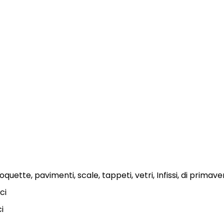
quette, pavimenti, scale, tappeti, vetri, Infissi, di primave
ci
ci