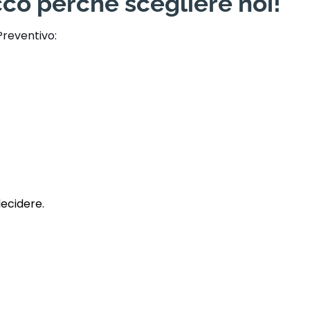
co perché scegliere noi!
Preventivo:
decidere.