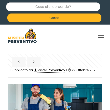
C
o
s
a
s
t
a
i
c
e
r
c
a
n
d
Pubblicato da
Mister Preventivo
il
29 Ottobre 2020
o
?