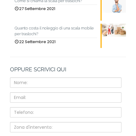
Come si chiama la scala per traslochi?
27 Settembre 2021
Quanto costa il noleggio di una scala mobile
per traslochi?
22 Settembre 2021
OPPURE SCRIVICI QUI
Nome:
Email:
Telefono:
Zona
d'intervento: