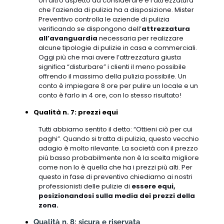
Un altro aspetto da considerare è l’attrezzatura
che l’azienda di pulizia ha a disposizione. Mister
Preventivo controlla le aziende di pulizia
verificando se dispongono dell’
attrezzatura
all’avanguardia
necessaria per realizzare
alcune tipologie di pulizie in casa e commerciali.
Oggi più che mai avere l’attrezzatura giusta
significa “disturbare” i clienti il meno possibile
offrendo il massimo della pulizia possibile. Un
conto è impiegare 8 ore per pulire un locale e un
conto è farlo in 4 ore, con lo stesso risultato!
Qualità n. 7: prezzi equi
Tutti abbiamo sentito il detto: “Ottieni ciò per cui
paghi”. Quando si tratta di pulizia, questo vecchio
adagio è molto rilevante. La società con il prezzo
più basso probabilmente non è la scelta migliore
come non lo è quella che ha i prezzi più alti. Per
questo in fase di preventivo chiediamo ai nostri
professionisti delle pulizie di
essere equi,
posizionandosi sulla media dei prezzi della
zona.
Qualità n. 8: sicura e riservata