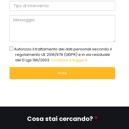
Tipo
di
intervento:
Messaggio:
gdpr
Autorizzo il trattamento dei dati personali secondo il
regolamento UE 2016/679 (GDPR) e in via residuale
del D.Lgs 196/2003.
Continua a leggere...
Cosa stai cercando?
*