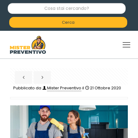
C
o
s
a
s
t
a
i
c
e
r
c
a
n
d
Pubblicato da
Mister Preventivo
il
21 Ottobre 2020
o
?