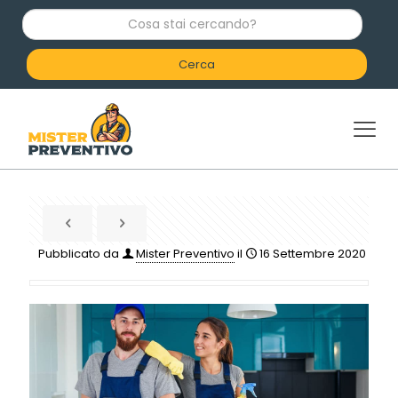
C
o
s
a
s
t
a
i
c
e
r
c
a
n
d
Pubblicato da
Mister Preventivo
il
16 Settembre 2020
o
?