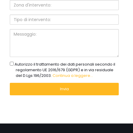
Zona
d'intervento:
Tipo
di
intervento:
Messaggio:
gdpr
Autorizzo il trattamento dei dati personali secondo il
regolamento UE 2016/679 (GDPR) e in via residuale
del D.Lgs 196/2003.
Continua a leggere...