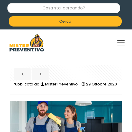
C
o
s
a
s
t
a
i
c
e
r
c
a
n
d
Pubblicato da
Mister Preventivo
il
29 Ottobre 2020
o
?