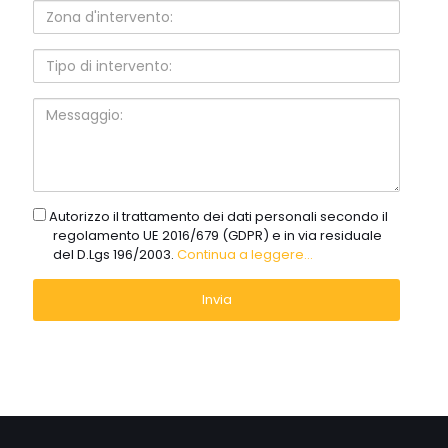
Zona
d'intervento:
Tipo
di
intervento:
Messaggio:
gdpr
Autorizzo il trattamento dei dati personali secondo il
regolamento UE 2016/679 (GDPR) e in via residuale
del D.Lgs 196/2003.
Continua a leggere...