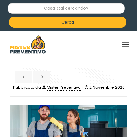
C
o
s
a
s
t
a
i
c
e
r
c
a
n
d
Pubblicato da
Mister Preventivo
il
2 Novembre 2020
o
?