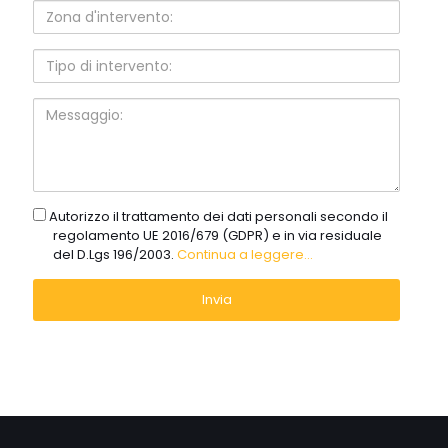
Zona
d'intervento:
Tipo
di
intervento:
Messaggio:
gdpr
Autorizzo il trattamento dei dati personali secondo il
regolamento UE 2016/679 (GDPR) e in via residuale
del D.Lgs 196/2003.
Continua a leggere...