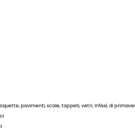
quette, pavimenti, scale, tappeti, vetri, Infissi, di primave
ci
ci