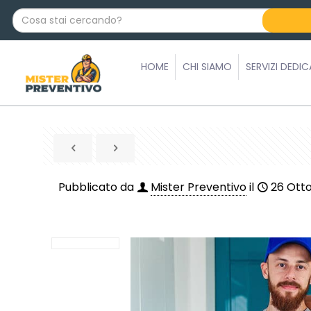
C
o
s
a
HOME
CHI SIAMO
SERVIZI DEDIC
s
t
a
i
c
e
r
Pubblicato da
Mister Preventivo
il
26 Ott
c
a
n
d
o
?