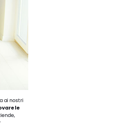
 ai nostri
ovare le
ziende,
r