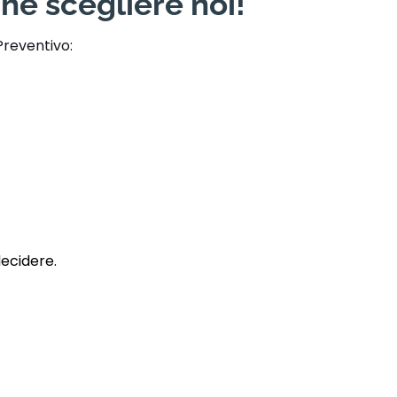
hé scegliere noi!
Preventivo:
decidere.