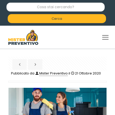
C
o
s
a
s
t
a
i
c
e
r
c
a
n
d
Pubblicato da
Mister Preventivo
il
21 Ottobre 2020
o
?