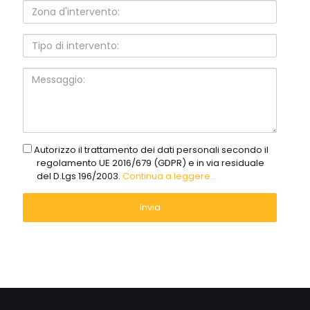
Zona
d'intervento:
Tipo
di
intervento:
Messaggio:
gdpr
Autorizzo il trattamento dei dati personali secondo il
regolamento UE 2016/679 (GDPR) e in via residuale
del D.Lgs 196/2003.
Continua a leggere...