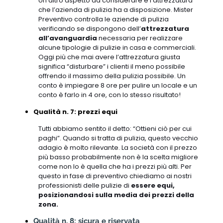
Un altro aspetto da considerare è l’attrezzatura
che l’azienda di pulizia ha a disposizione. Mister
Preventivo controlla le aziende di pulizia
verificando se dispongono dell’
attrezzatura
all’avanguardia
necessaria per realizzare
alcune tipologie di pulizie in casa e commerciali.
Oggi più che mai avere l’attrezzatura giusta
significa “disturbare” i clienti il meno possibile
offrendo il massimo della pulizia possibile. Un
conto è impiegare 8 ore per pulire un locale e un
conto è farlo in 4 ore, con lo stesso risultato!
Qualità n. 7: prezzi equi
Tutti abbiamo sentito il detto: “Ottieni ciò per cui
paghi”. Quando si tratta di pulizia, questo vecchio
adagio è molto rilevante. La società con il prezzo
più basso probabilmente non è la scelta migliore
come non lo è quella che ha i prezzi più alti. Per
questo in fase di preventivo chiediamo ai nostri
professionisti delle pulizie di
essere equi,
posizionandosi sulla media dei prezzi della
zona.
Qualità n. 8: sicura e riservata