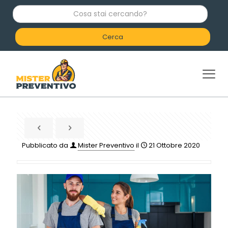
C
o
s
a
s
t
a
i
c
e
r
c
a
n
d
Pubblicato da
Mister Preventivo
il
21 Ottobre 2020
o
?