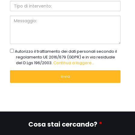
Tipo
di
intervento:
Messaggio:
gdpr
Autorizzo il trattamento dei dati personali secondo il
regolamento UE 2016/679 (GDPR) e in via residuale
del D.Lgs 196/2003.
Continua a leggere...
Cosa stai cercando?
*