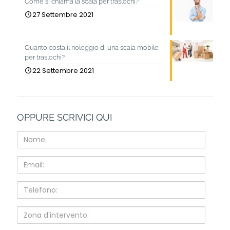
Come si chiama la scala per traslochi?
27 Settembre 2021
Quanto costa il noleggio di una scala mobile
per traslochi?
22 Settembre 2021
OPPURE SCRIVICI QUI
Nome:
Email:
Telefono:
Zona
d'intervento: