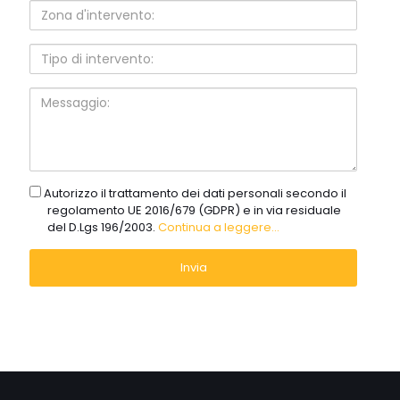
Zona
d'intervento:
Tipo
di
intervento:
Messaggio:
gdpr
Autorizzo il trattamento dei dati personali secondo il
regolamento UE 2016/679 (GDPR) e in via residuale
del D.Lgs 196/2003.
Continua a leggere...