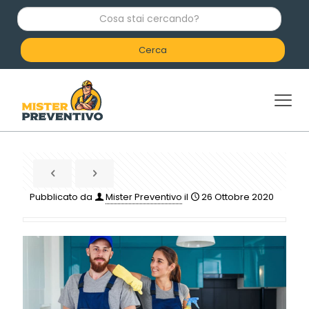
C
o
s
a
s
t
a
i
c
e
r
c
a
n
d
Pubblicato da
Mister Preventivo
il
26 Ottobre 2020
o
?