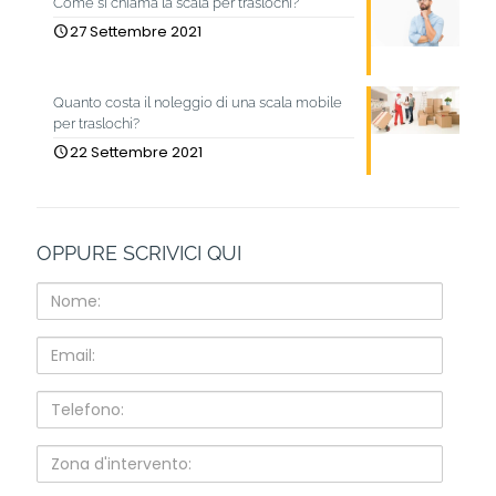
Come si chiama la scala per traslochi?
27 Settembre 2021
Quanto costa il noleggio di una scala mobile
per traslochi?
22 Settembre 2021
OPPURE SCRIVICI QUI
Nome:
Email:
Telefono:
Zona
d'intervento: