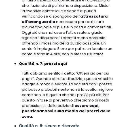
Un altro aspetto da considerare è l’attrezzatura
che l’azienda di pulizia ha a disposizione. Mister
Preventivo controlla le aziende di pulizia
verificando se dispongono dell’
attrezzatura
all’avanguardia
necessaria per realizzare
alcune tipologie di pulizie in casa e commerciali.
Oggi più che mai avere l’attrezzatura giusta
significa “disturbare” i clienti il meno possibile
offrendo il massimo della pulizia possibile. Un
conto è impiegare 8 ore per pulire un locale e un
conto è farlo in 4 ore, con lo stesso risultato!
Qualità n. 7: prezzi equi
Tutti abbiamo sentito il detto: “Ottieni ciò per cui
paghi”. Quando si tratta di pulizia, questo vecchio
adagio è molto rilevante. La società con il prezzo
più basso probabilmente non è la scelta migliore
come non lo è quella che ha i prezzi più alti. Per
questo in fase di preventivo chiediamo ai nostri
professionisti delle pulizie di
essere equi,
posizionandosi sulla media dei prezzi della
zona.
Qualità n. 8: sicura e riservata