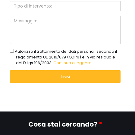
Tipo
di
intervento:
Messaggio:
gdpr
Autorizzo il trattamento dei dati personali secondo il
regolamento UE 2016/679 (GDPR) e in via residuale
del D.Lgs 196/2003.
Continua a leggere...
Cosa stai cercando?
*