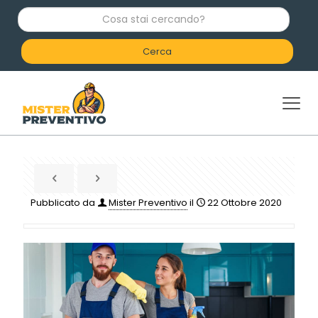
C
o
s
a
s
t
a
i
c
e
r
c
a
n
d
Pubblicato da
Mister Preventivo
il
22 Ottobre 2020
o
?