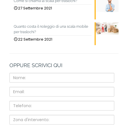
Come si chiama la scala per traslochi?
27 Settembre 2021
Quanto costa il noleggio di una scala mobile
per traslochi?
22 Settembre 2021
OPPURE SCRIVICI QUI
Nome:
Email:
Telefono:
Zona
d'intervento: