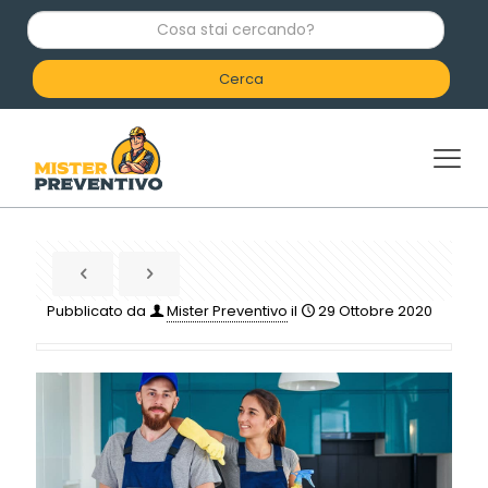
C
o
s
a
s
t
a
i
c
e
r
c
a
n
d
Pubblicato da
Mister Preventivo
il
29 Ottobre 2020
o
?