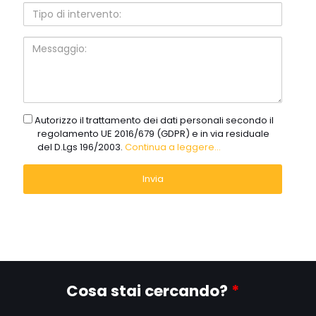
Tipo
di
intervento:
Messaggio:
gdpr
Autorizzo il trattamento dei dati personali secondo il
regolamento UE 2016/679 (GDPR) e in via residuale
del D.Lgs 196/2003.
Continua a leggere...
Cosa stai cercando?
*