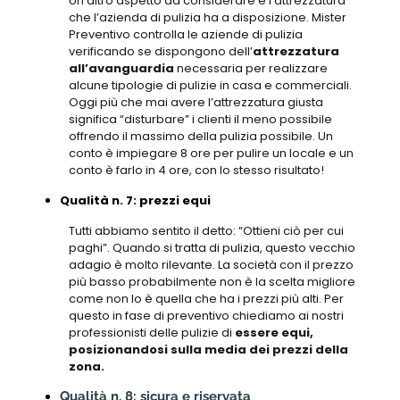
Un altro aspetto da considerare è l’attrezzatura
che l’azienda di pulizia ha a disposizione. Mister
Preventivo controlla le aziende di pulizia
verificando se dispongono dell’
attrezzatura
all’avanguardia
necessaria per realizzare
alcune tipologie di pulizie in casa e commerciali.
Oggi più che mai avere l’attrezzatura giusta
significa “disturbare” i clienti il meno possibile
offrendo il massimo della pulizia possibile. Un
conto è impiegare 8 ore per pulire un locale e un
conto è farlo in 4 ore, con lo stesso risultato!
Qualità n. 7: prezzi equi
Tutti abbiamo sentito il detto: “Ottieni ciò per cui
paghi”. Quando si tratta di pulizia, questo vecchio
adagio è molto rilevante. La società con il prezzo
più basso probabilmente non è la scelta migliore
come non lo è quella che ha i prezzi più alti. Per
questo in fase di preventivo chiediamo ai nostri
professionisti delle pulizie di
essere equi,
posizionandosi sulla media dei prezzi della
zona.
Qualità n. 8: sicura e riservata