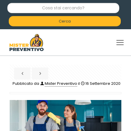
C
o
s
a
s
t
a
i
c
e
r
c
a
n
d
Pubblicato da
Mister Preventivo
il
16 Settembre 2020
o
?