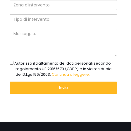
Zona
d'intervento:
Tipo
di
intervento:
Messaggio:
gdpr
Autorizzo il trattamento dei dati personali secondo il
regolamento UE 2016/679 (GDPR) e in via residuale
del D.Lgs 196/2003.
Continua a leggere...