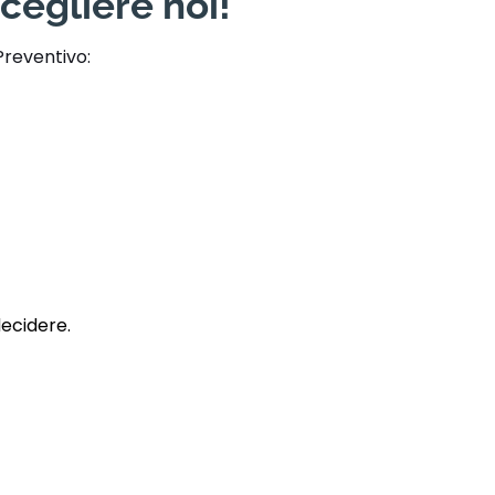
cegliere noi!
Preventivo:
decidere.