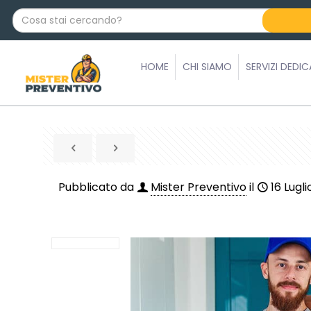
C
o
s
a
HOME
CHI SIAMO
SERVIZI DEDIC
s
t
a
i
c
e
r
Pubblicato da
Mister Preventivo
il
16 Lugli
c
a
n
d
o
?