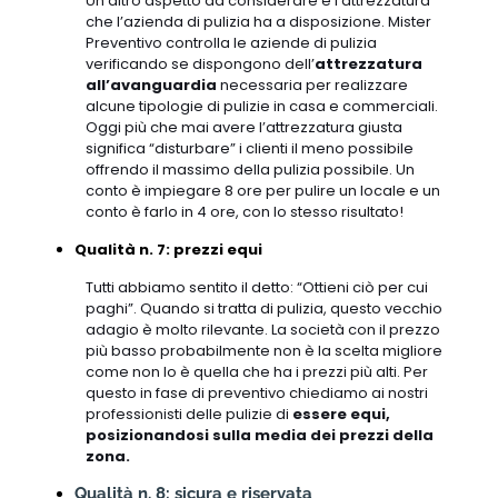
Un altro aspetto da considerare è l’attrezzatura
che l’azienda di pulizia ha a disposizione. Mister
Preventivo controlla le aziende di pulizia
verificando se dispongono dell’
attrezzatura
all’avanguardia
necessaria per realizzare
alcune tipologie di pulizie in casa e commerciali.
Oggi più che mai avere l’attrezzatura giusta
significa “disturbare” i clienti il meno possibile
offrendo il massimo della pulizia possibile. Un
conto è impiegare 8 ore per pulire un locale e un
conto è farlo in 4 ore, con lo stesso risultato!
Qualità n. 7: prezzi equi
Tutti abbiamo sentito il detto: “Ottieni ciò per cui
paghi”. Quando si tratta di pulizia, questo vecchio
adagio è molto rilevante. La società con il prezzo
più basso probabilmente non è la scelta migliore
come non lo è quella che ha i prezzi più alti. Per
questo in fase di preventivo chiediamo ai nostri
professionisti delle pulizie di
essere equi,
posizionandosi sulla media dei prezzi della
zona.
Qualità n. 8: sicura e riservata