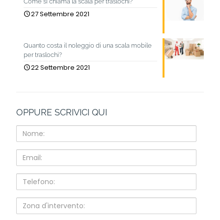
Come si chiama la scala per traslochi?
27 Settembre 2021
Quanto costa il noleggio di una scala mobile
per traslochi?
22 Settembre 2021
OPPURE SCRIVICI QUI
Nome:
Email:
Telefono:
Zona
d'intervento: