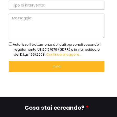
Tipo
di
intervento:
Messaggio:
gdpr
Autorizzo il trattamento dei dati personali secondo il
regolamento UE 2016/679 (GDPR) e in via residuale
del D.Lgs 196/2003.
Continua a leggere...
Cosa stai cercando?
*