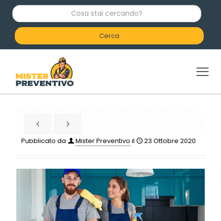
C
o
s
a
s
t
a
i
c
e
r
c
a
n
d
Pubblicato da
Mister Preventivo
il
23 Ottobre 2020
o
?