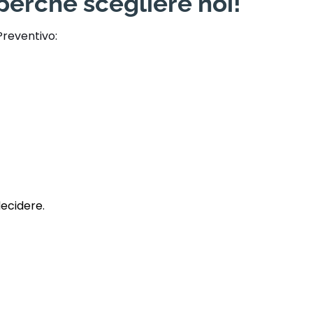
perché scegliere noi!
Preventivo:
decidere.