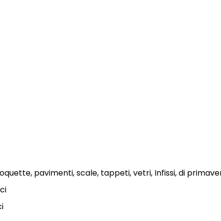
quette, pavimenti, scale, tappeti, vetri, Infissi, di primave
ci
ci