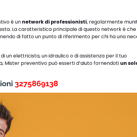
!
ntivo è un
network di professionisti
, regolarmente muniti
hiesta. La caratteristica principale di questo network è ch
enendo di fatto un punto di riferimento per chi ha una nece
 un elettricista, un idraulico o di assistenza per il tuo
ra, Mister preventivo può esserti d’aiuto fornendoti
un sol
ioni
3275869138