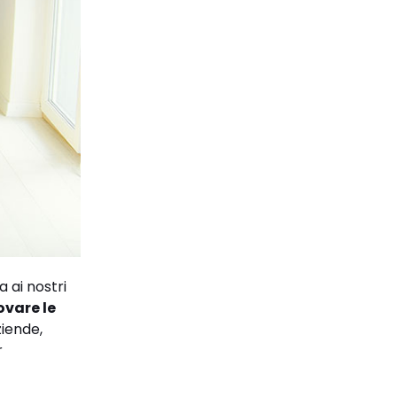
 ai nostri
ovare le
ziende,
r