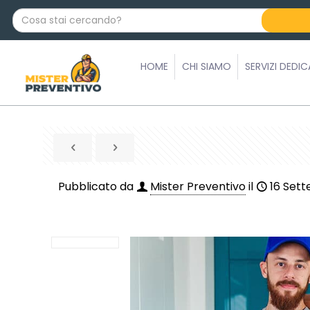
C
o
s
a
HOME
CHI SIAMO
SERVIZI DEDIC
s
t
a
i
c
e
r
Pubblicato da
Mister Preventivo
il
16 Set
c
a
n
d
o
?